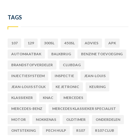
TAGS
107
129
300SL
450SL
ADVIES
APK
AUTOMAATBAK
BALKBRUG
BENZINE TOEVOEGING
BRANDSTOFVERDELER
CLUBDAG
INJECTIESYSTEEM
INSPECTIE
JEAN-LOUIS
JEAN-LOUIS STOLK
KE JETRONIC
KEURING
KLASSIEKER
KNAC
MERCEDES
MERCEDES-BENZ
MERCEDES KLASSIEKER SPECIALIST
MOTOR
NOKKENAS
OLDTIMER
ONDERDELEN
ONTSTEKING
PECH HULP
R107
R107 CLUB