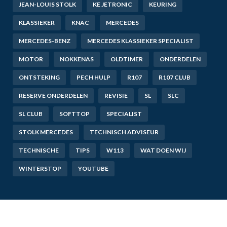
JEAN-LOUIS STOLK
KE JETRONIC
KEURING
KLASSIEKER
KNAC
MERCEDES
MERCEDES-BENZ
MERCEDES KLASSIEKER SPECIALIST
MOTOR
NOKKENAS
OLDTIMER
ONDERDELEN
ONTSTEKING
PECH HULP
R107
R107 CLUB
RESERVE ONDERDELEN
REVISIE
SL
SLC
SL CLUB
SOFTTOP
SPECIALIST
STOLK MERCEDES
TECHNISCH ADVISEUR
TECHNISCHE
TIPS
W113
WAT DOEN WIJ
WINTERSTOP
YOUTUBE