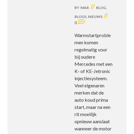
//
BY
MAR
BLOG
,
//
BLOGS
,
NIEUWS
0
Warmstartproble
men komen
regelmatig voor
bij oudere
Mercedes met een
K- of KE-Jetronic
injectiesysteem.
Veel eigenaren
merken dat de
auto koud prima
start, maar na een
rit moeilijk
opnieuw aanslaat
wanneer de motor