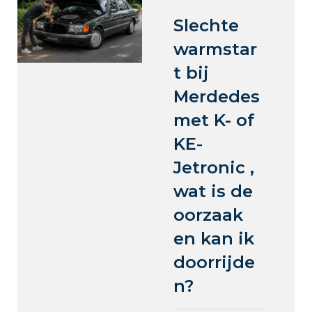
Slechte
warmstar
t bij
Merdedes
met K- of
KE-
Jetronic ,
wat is de
oorzaak
en kan ik
doorrijde
n?