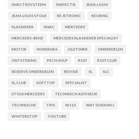
INJECTIESYSTEEM
INSPECTIE
JEAN-LOUIS
JEAN-LOUIS STOLK
KE JETRONIC
KEURING
KLASSIEKER
KNAC
MERCEDES
MERCEDES-BENZ
MERCEDES KLASSIEKER SPECIALIST
MOTOR
NOKKENAS
OLDTIMER
ONDERDELEN
ONTSTEKING
PECH HULP
R107
R107 CLUB
RESERVE ONDERDELEN
REVISIE
SL
SLC
SL CLUB
SOFTTOP
SPECIALIST
STOLK MERCEDES
TECHNISCH ADVISEUR
TECHNISCHE
TIPS
W113
WAT DOEN WIJ
WINTERSTOP
YOUTUBE