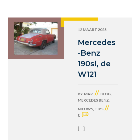
12 MAART 2023
Mercedes
-Benz
190sl, de
W121
//
BY
MAR
BLOG
,
MERCEDES BENZ
,
//
NIEUWS
,
TIPS
0
[…]