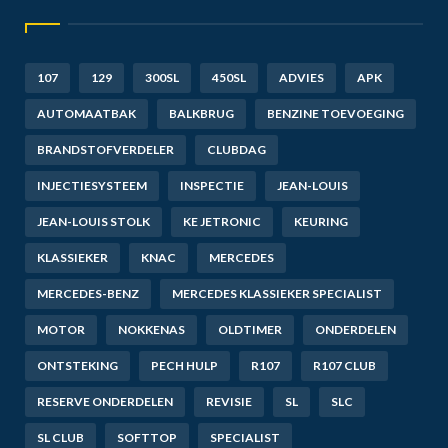
107
129
300SL
450SL
ADVIES
APK
AUTOMAATBAK
BALKBRUG
BENZINE TOEVOEGING
BRANDSTOFVERDELER
CLUBDAG
INJECTIESYSTEEM
INSPECTIE
JEAN-LOUIS
JEAN-LOUIS STOLK
KE JETRONIC
KEURING
KLASSIEKER
KNAC
MERCEDES
MERCEDES-BENZ
MERCEDES KLASSIEKER SPECIALIST
MOTOR
NOKKENAS
OLDTIMER
ONDERDELEN
ONTSTEKING
PECH HULP
R107
R107 CLUB
RESERVE ONDERDELEN
REVISIE
SL
SLC
SL CLUB
SOFTTOP
SPECIALIST