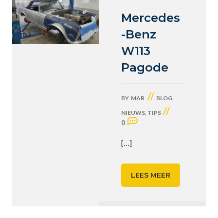
Mercedes
-Benz
W113
Pagode
//
BY
MAR
BLOG
,
//
NIEUWS
,
TIPS
0
[…]
LEES MEER