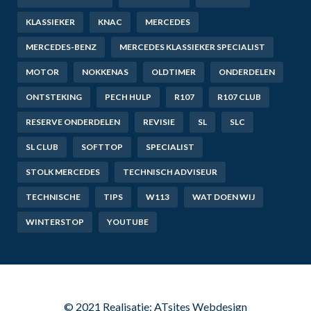
KLASSIEKER
KNAC
MERCEDES
MERCEDES-BENZ
MERCEDES KLASSIEKER SPECIALIST
MOTOR
NOKKENAS
OLDTIMER
ONDERDELEN
ONTSTEKING
PECH HULP
R107
R107 CLUB
RESERVE ONDERDELEN
REVISIE
SL
SLC
SL CLUB
SOFTTOP
SPECIALIST
STOLK MERCEDES
TECHNISCH ADVISEUR
TECHNISCHE
TIPS
W113
WAT DOEN WIJ
WINTERSTOP
YOUTUBE
© 2021 Realisatie: ATsites Webdesign