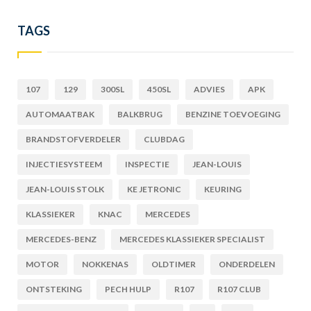
TAGS
107
129
300SL
450SL
ADVIES
APK
AUTOMAATBAK
BALKBRUG
BENZINE TOEVOEGING
BRANDSTOFVERDELER
CLUBDAG
INJECTIESYSTEEM
INSPECTIE
JEAN-LOUIS
JEAN-LOUIS STOLK
KE JETRONIC
KEURING
KLASSIEKER
KNAC
MERCEDES
MERCEDES-BENZ
MERCEDES KLASSIEKER SPECIALIST
MOTOR
NOKKENAS
OLDTIMER
ONDERDELEN
ONTSTEKING
PECH HULP
R107
R107 CLUB