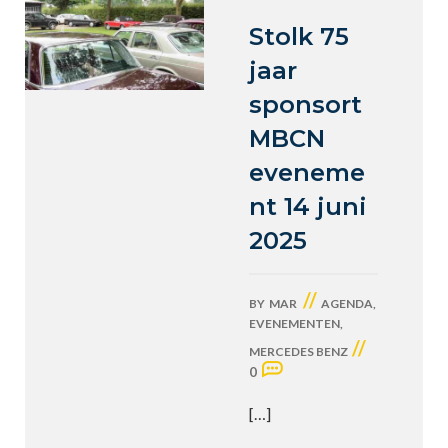
Stolk 75
jaar
sponsort
MBCN
eveneme
nt 14 juni
2025
//
BY
MAR
AGENDA
,
EVENEMENTEN
,
//
MERCEDES BENZ
0
[…]