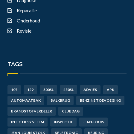
Diagnose
Reparatie
Onderhoud
Revisie
TAGS
107
129
300SL
450SL
ADVIES
APK
AUTOMAATBAK
BALKBRUG
BENZINE TOEVOEGING
BRANDSTOFVERDELER
CLUBDAG
INJECTIESYSTEEM
INSPECTIE
JEAN-LOUIS
JEAN-LOUIS STOLK
KE JETRONIC
KEURING