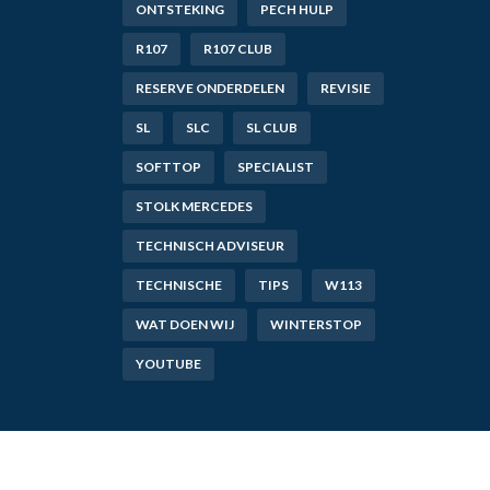
ONTSTEKING
PECH HULP
R107
R107 CLUB
RESERVE ONDERDELEN
REVISIE
SL
SLC
SL CLUB
SOFTTOP
SPECIALIST
STOLK MERCEDES
TECHNISCH ADVISEUR
TECHNISCHE
TIPS
W113
WAT DOEN WIJ
WINTERSTOP
YOUTUBE