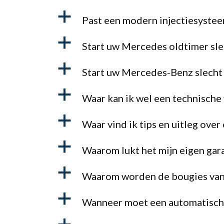
a
Past een modern injectiesystee
a
Start uw Mercedes oldtimer sl
a
Start uw Mercedes-Benz slecht
a
Waar kan ik wel een technische 
a
Waar vind ik tips en uitleg ov
a
Waarom lukt het mijn eigen gar
a
Waarom worden de bougies van
a
Wanneer moet een automatisch