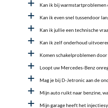
a
Kan ik bij warmstartproblemen 
a
Kan ik even snel tussendoor lan
a
Kan ik jullie een technische vra
a
Kan ik zelf onderhoud uitvoere
a
Komen schakelproblemen door v
a
Loopt uw Mercedes-Benz onreg
a
Mag je bij D-Jetronic aan de on
a
Mijn auto ruikt naar benzine, w
a
Mijn garage heeft het injecties