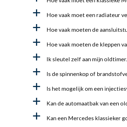
Hoe vaak moet een klassieke 
a
Hoe vaak moet een radiateur v
a
Hoe vaak moeten de aansluitstu
a
Hoe vaak moeten de kleppen va
a
Ik sleutel zelf aan mijn oldtimer
a
Is de spinnenkop of brandstofv
a
Is het mogelijk om een injectie
a
Kan de automaatbak van een ol
a
Kan een Mercedes klassieker go