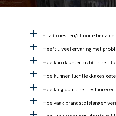
a
Er zit roest en/of oude benzine 
a
Heeft u veel ervaring met prob
a
Hoe kan ik beter zicht in het d
a
Hoe kunnen luchtlekkages get
a
Hoe lang duurt het restaureren
a
Hoe vaak brandstofslangen vern
a