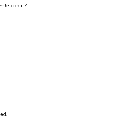
E-Jetronic ?
oed.