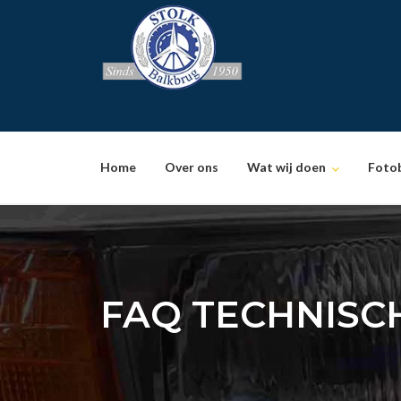
Skip
to
content
Home
Over ons
Wat wij doen
Foto
FAQ TECHNISC