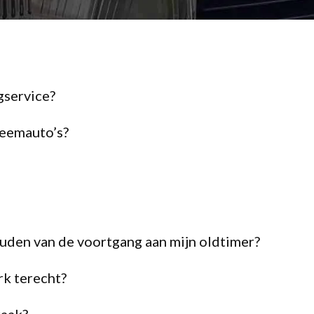
gservice?
leemauto’s?
uden van de voortgang aan mijn oldtimer?
erk terecht?