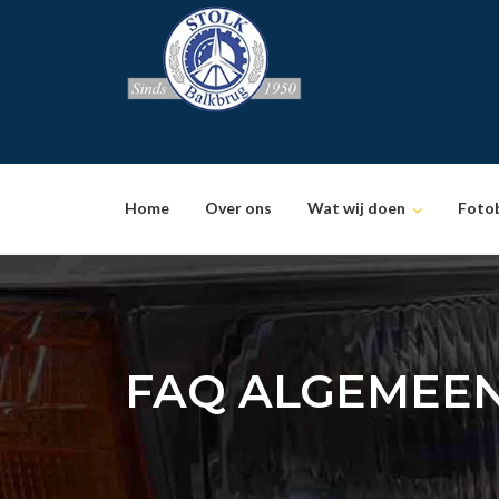
Skip
to
content
Home
Over ons
Wat wij doen
Foto
FAQ ALGEMEE