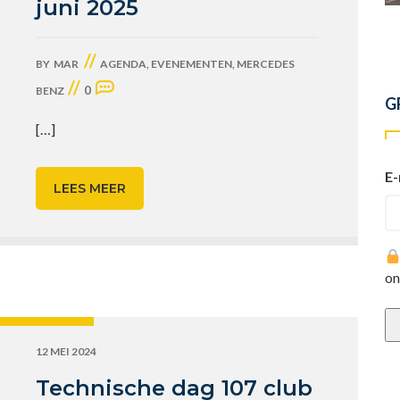
juni 2025
//
BY
MAR
AGENDA
,
EVENEMENTEN
,
MERCEDES
//
0
BENZ
G
[…]
E-
LEES MEER
on
12 MEI 2024
Technische dag 107 club