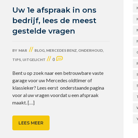
Uw 1e afspraak in ons
bedrijf, lees de meest
gestelde vragen
//
BY
MAR
BLOG
,
MERCEDES BENZ
,
ONDERHOUD
,
//
0
TIPS
,
UITGELICHT
Bent u op zoek naar een betrouwbare vaste
garage voor uw Mercedes oldtimer of
klassieker? Lees eerst onderstaande pagina
voor al uw vragen voordat u een afspraak
maakt.
[…]
LEES MEER