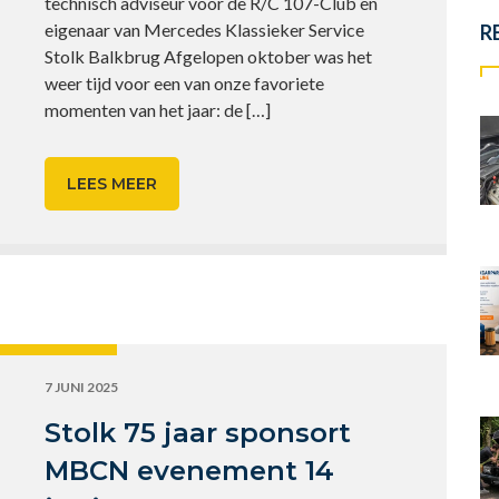
technisch adviseur voor de R/C 107-Club en
eigenaar van Mercedes Klassieker Service
R
Stolk Balkbrug Afgelopen oktober was het
weer tijd voor een van onze favoriete
momenten van het jaar: de
[…]
LEES MEER
7 JUNI 2025
Stolk 75 jaar sponsort
MBCN evenement 14