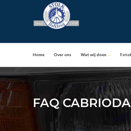
Skip
to
content
Home
Over ons
Wat wij doen
Foto
FAQ CABRIOD