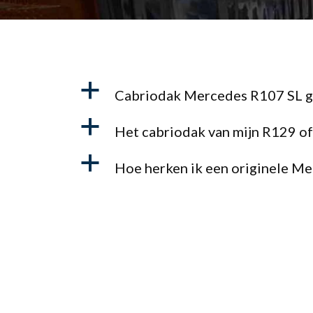
a
Cabriodak Mercedes R107 SL ga
a
Het cabriodak van mijn R129 of
a
Hoe herken ik een originele M