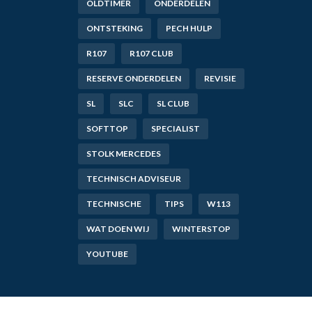
OLDTIMER
ONDERDELEN
ONTSTEKING
PECH HULP
R107
R107 CLUB
RESERVE ONDERDELEN
REVISIE
SL
SLC
SL CLUB
SOFTTOP
SPECIALIST
STOLK MERCEDES
TECHNISCH ADVISEUR
TECHNISCHE
TIPS
W113
WAT DOEN WIJ
WINTERSTOP
YOUTUBE