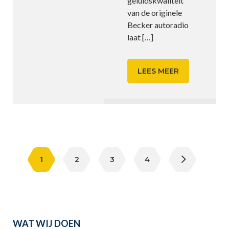
geluidskwaliteit
van de originele
Becker autoradio
laat
[…]
LEES MEER
Berichten
paginering
1
2
3
4
WAT WIJ DOEN