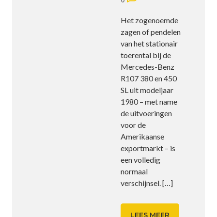
0
Het zogenoemde
zagen of pendelen
van het stationair
toerental bij de
Mercedes-Benz
R107 380 en 450
SL uit modeljaar
1980 – met name
de uitvoeringen
voor de
Amerikaanse
exportmarkt – is
een volledig
normaal
verschijnsel.
[…]
LEES MEER