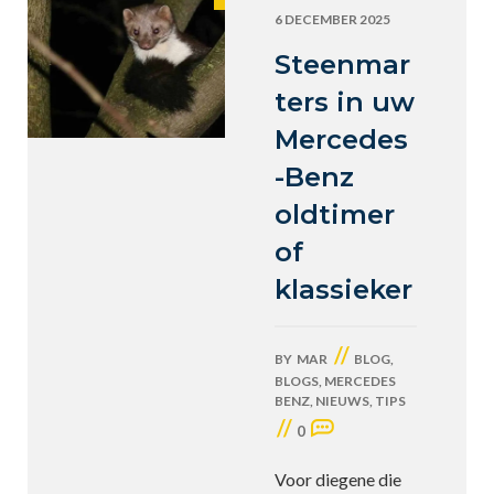
6 DECEMBER 2025
Steenmar
ters in uw
Mercedes
-Benz
oldtimer
of
klassieker
//
BY
MAR
BLOG
,
BLOGS
,
MERCEDES
BENZ
,
NIEUWS
,
TIPS
//
0
Voor diegene die