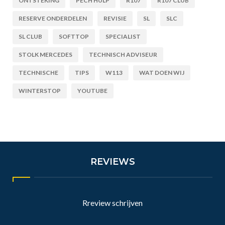
ONTSTEKING
PECH HULP
R107
R107 CLUB
RESERVE ONDERDELEN
REVISIE
SL
SLC
SL CLUB
SOFTTOP
SPECIALIST
STOLK MERCEDES
TECHNISCH ADVISEUR
TECHNISCHE
TIPS
W113
WAT DOEN WIJ
WINTERSTOP
YOUTUBE
REVIEWS
Rreview schrijven