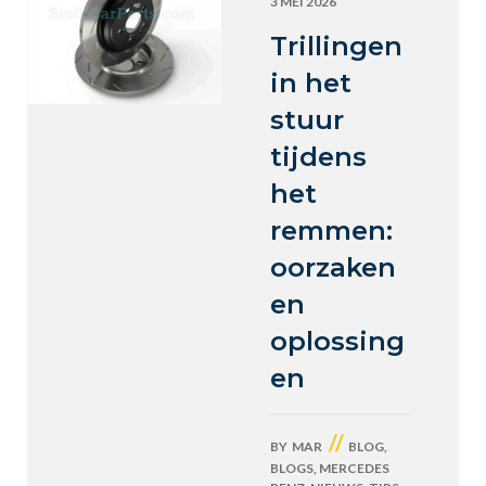
3 MEI 2026
Trillingen
in het
stuur
tijdens
het
remmen:
oorzaken
en
oplossing
en
//
BY
MAR
BLOG
,
BLOGS
,
MERCEDES