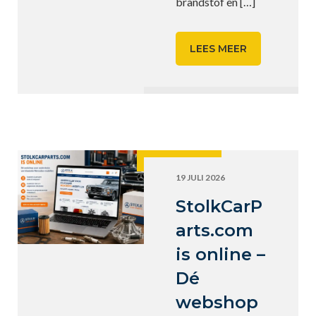
brandstof en
[…]
LEES MEER
19 JULI 2026
StolkCarP
arts.com
is online –
Dé
webshop