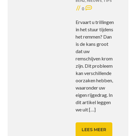
BENZ
,
NIEUWS
,
TIPS
//
0
Ervaart u trillingen
in het stuur tijdens
het remmen? Dan
is de kans groot
dat uw
remschijven krom
zijn. Dit probleem
kan verschillende
oorzaken hebben,
waaronder uw
eigen rijgedrag. In
dit artikel leggen
we uit
[…]
LEES MEER