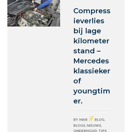
Compress
ieverlies
bij lage
kilometer
stand –
Mercedes
klassieker
of
youngtim
er.
//
BY
MAR
BLOG
,
BLOGS
,
NIEUWS
,
ONDERHOUD
,
TIPS