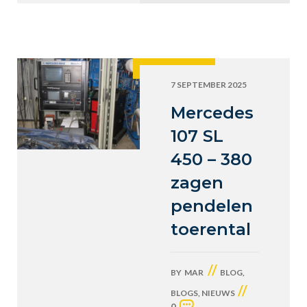
7 SEPTEMBER 2025
Mercedes
107 SL
450 – 380
zagen
pendelen
toerental
//
BY
MAR
BLOG
,
//
BLOGS
,
NIEUWS