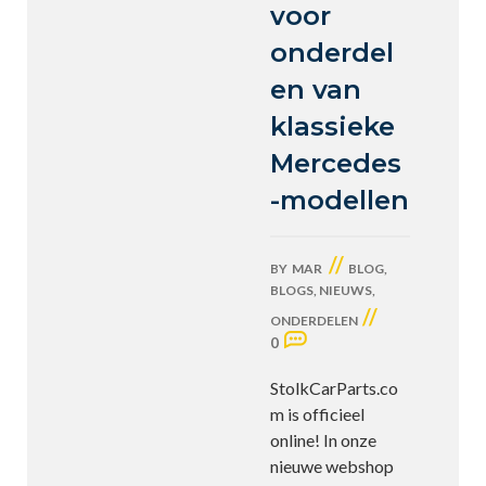
voor
onderdel
en van
klassieke
Mercedes
-modellen
//
BY
MAR
BLOG
,
BLOGS
,
NIEUWS
,
//
ONDERDELEN
0
StolkCarParts.co
m is officieel
online! In onze
nieuwe webshop