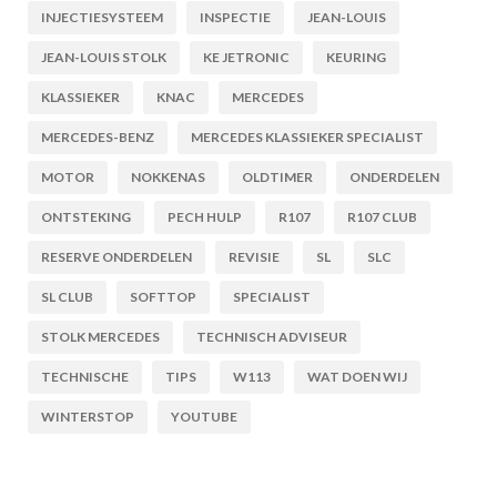
INJECTIESYSTEEM
INSPECTIE
JEAN-LOUIS
JEAN-LOUIS STOLK
KE JETRONIC
KEURING
KLASSIEKER
KNAC
MERCEDES
MERCEDES-BENZ
MERCEDES KLASSIEKER SPECIALIST
MOTOR
NOKKENAS
OLDTIMER
ONDERDELEN
ONTSTEKING
PECH HULP
R107
R107 CLUB
RESERVE ONDERDELEN
REVISIE
SL
SLC
SL CLUB
SOFTTOP
SPECIALIST
STOLK MERCEDES
TECHNISCH ADVISEUR
TECHNISCHE
TIPS
W113
WAT DOEN WIJ
WINTERSTOP
YOUTUBE