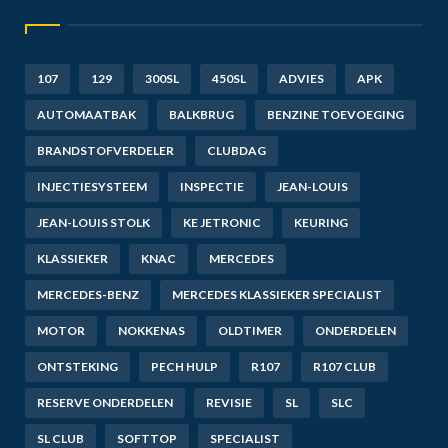
107
129
300SL
450SL
ADVIES
APK
AUTOMAATBAK
BALKBRUG
BENZINE TOEVOEGING
BRANDSTOFVERDELER
CLUBDAG
INJECTIESYSTEEM
INSPECTIE
JEAN-LOUIS
JEAN-LOUIS STOLK
KE JETRONIC
KEURING
KLASSIEKER
KNAC
MERCEDES
MERCEDES-BENZ
MERCEDES KLASSIEKER SPECIALIST
MOTOR
NOKKENAS
OLDTIMER
ONDERDELEN
ONTSTEKING
PECH HULP
R107
R107 CLUB
RESERVE ONDERDELEN
REVISIE
SL
SLC
SL CLUB
SOFTTOP
SPECIALIST