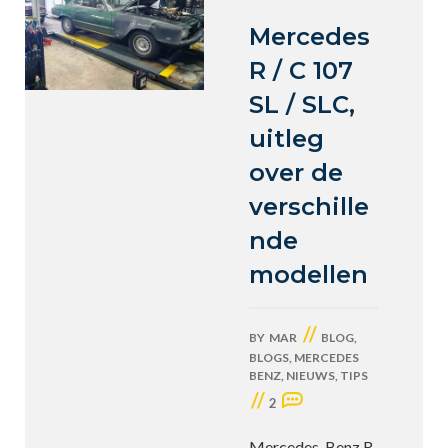
Mercedes
R / C 107
SL / SLC,
uitleg
over de
verschille
nde
modellen
//
BY
MAR
BLOG
,
BLOGS
,
MERCEDES
BENZ
,
NIEUWS
,
TIPS
//
2
Mercedes-Benz R