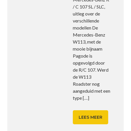
/ C 107 SL / SLC,
uitleg over de
verschillende
modellen De
Mercedes-Benz
W113, met de
mooie bijnaam
Pagode is
opgevolgd door
de R/C 107. Werd
de W113
Roadster nog
aangeduid met een
type
[…]
LEES MEER