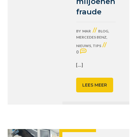
miljoenen
fraude
//
BY
MAR
BLOG
,
MERCEDES BENZ
,
//
NIEUWS
,
TIPS
0
[…]
LEES MEER