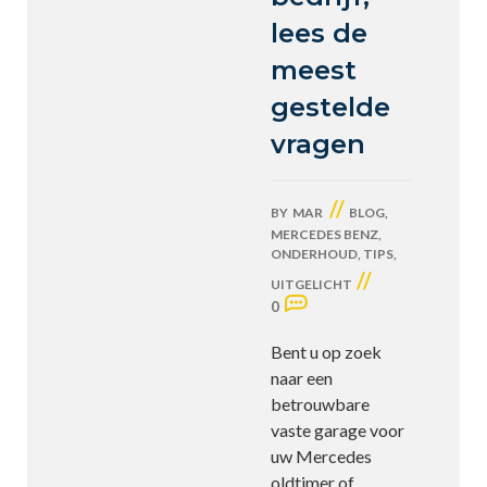
lees de
meest
gestelde
vragen
//
BY
MAR
BLOG
,
MERCEDES BENZ
,
ONDERHOUD
,
TIPS
,
//
UITGELICHT
0
Bent u op zoek
naar een
betrouwbare
vaste garage voor
uw Mercedes
oldtimer of