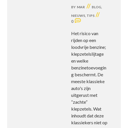
//
BY
MAR
BLOG
,
//
NIEUWS
,
TIPS
0
Het risico van
rijden op een
loodvrije benzine;
klepzetelslijtage
en welke
benzinetoevoegin
g beschermt. De
meeste klassieke
auto's zijn
uitgerust met
“zachte”
klepzetels. Wat
inhoudt dat deze
klassiekers niet op