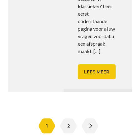
klassieker? Lees
eerst
onderstaande
pagina voor al uw
vragen voordat u
een afspraak
maakt.
[…]
LEES MEER
Berichten
paginering
1
2