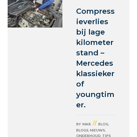
Compress
ieverlies
bij lage
kilometer
stand –
Mercedes
klassieker
of
youngtim
er.
//
BY
MAR
BLOG
,
BLOGS
,
NIEUWS
,
ONDERHOUD
,
TIPS