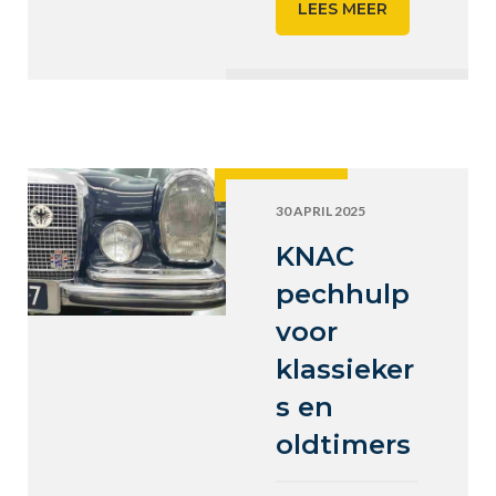
LEES MEER
30 APRIL 2025
KNAC
pechhulp
voor
klassieker
s en
oldtimers