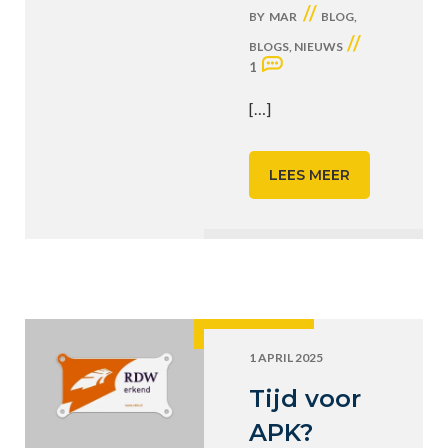
//
BY
MAR
BLOG
,
//
BLOGS
,
NIEUWS
1
[…]
LEES MEER
1 APRIL 2025
Tijd voor
APK?