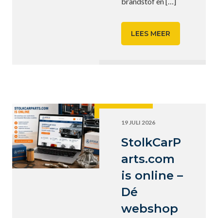
brandstof en
[…]
LEES MEER
19 JULI 2026
StolkCarP
arts.com
is online –
Dé
webshop