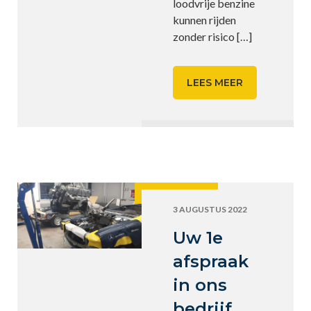
loodvrije benzine
kunnen rijden
zonder risico
[…]
LEES MEER
3 AUGUSTUS 2022
Uw 1e
afspraak
in ons
bedrijf,