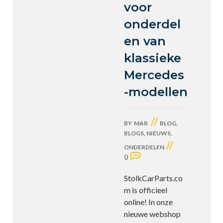
voor
onderdel
en van
klassieke
Mercedes
-modellen
//
BY
MAR
BLOG
,
BLOGS
,
NIEUWS
,
//
ONDERDELEN
0
StolkCarParts.co
m is officieel
online! In onze
nieuwe webshop