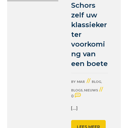
Schors
zelf uw
klassieker
ter
voorkomi
ng van
een boete
//
BY
MAR
BLOG
,
//
BLOGS
,
NIEUWS
0
[…]
LEES MEER