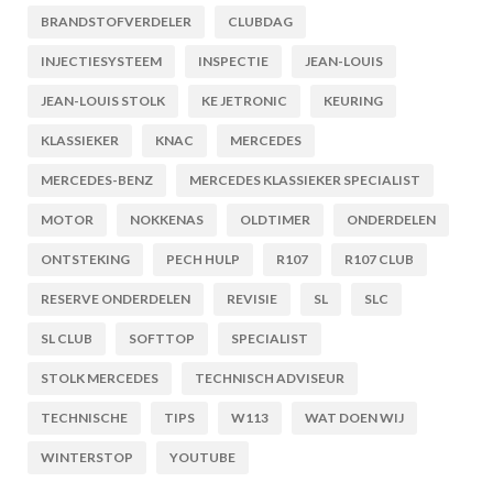
BRANDSTOFVERDELER
CLUBDAG
INJECTIESYSTEEM
INSPECTIE
JEAN-LOUIS
JEAN-LOUIS STOLK
KE JETRONIC
KEURING
KLASSIEKER
KNAC
MERCEDES
MERCEDES-BENZ
MERCEDES KLASSIEKER SPECIALIST
MOTOR
NOKKENAS
OLDTIMER
ONDERDELEN
ONTSTEKING
PECH HULP
R107
R107 CLUB
RESERVE ONDERDELEN
REVISIE
SL
SLC
SL CLUB
SOFTTOP
SPECIALIST
STOLK MERCEDES
TECHNISCH ADVISEUR
TECHNISCHE
TIPS
W113
WAT DOEN WIJ
WINTERSTOP
YOUTUBE