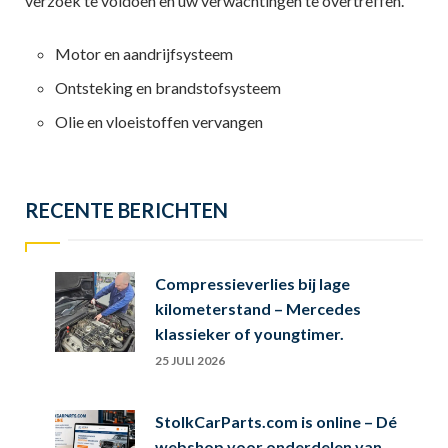
verzoek te voldoen en uw verwachtingen te overtreffen.
Motor en aandrijfsysteem
Ontsteking en brandstofsysteem
Olie en vloeistoffen vervangen
RECENTE BERICHTEN
Compressieverlies bij lage
kilometerstand – Mercedes
klassieker of youngtimer.
25 JULI 2026
StolkCarParts.com is online – Dé
webshop voor onderdelen van