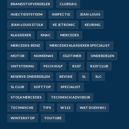
BRANDSTOFVERDELER
CLUBDAG
INJECTIESYSTEEM
INSPECTIE
JEAN-LOUIS
JEAN-LOUIS STOLK
KE JETRONIC
KEURING
KLASSIEKER
KNAC
MERCEDES
MERCEDES-BENZ
MERCEDES KLASSIEKER SPECIALIST
MOTOR
NOKKENAS
OLDTIMER
ONDERDELEN
ONTSTEKING
PECH HULP
R107
R107 CLUB
RESERVE ONDERDELEN
REVISIE
SL
SLC
SL CLUB
SOFTTOP
SPECIALIST
STOLK MERCEDES
TECHNISCH ADVISEUR
TECHNISCHE
TIPS
W113
WAT DOEN WIJ
WINTERSTOP
YOUTUBE