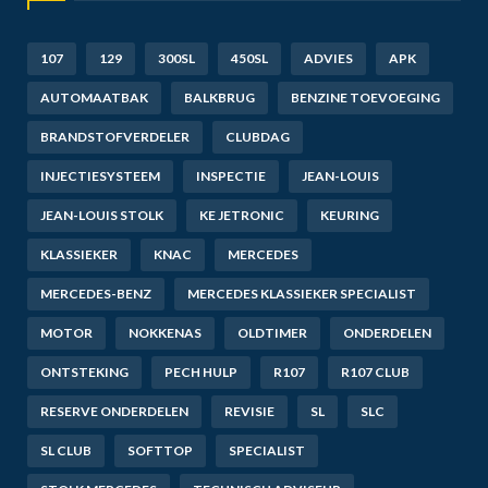
107
129
300SL
450SL
ADVIES
APK
AUTOMAATBAK
BALKBRUG
BENZINE TOEVOEGING
BRANDSTOFVERDELER
CLUBDAG
INJECTIESYSTEEM
INSPECTIE
JEAN-LOUIS
JEAN-LOUIS STOLK
KE JETRONIC
KEURING
KLASSIEKER
KNAC
MERCEDES
MERCEDES-BENZ
MERCEDES KLASSIEKER SPECIALIST
MOTOR
NOKKENAS
OLDTIMER
ONDERDELEN
ONTSTEKING
PECH HULP
R107
R107 CLUB
RESERVE ONDERDELEN
REVISIE
SL
SLC
SL CLUB
SOFTTOP
SPECIALIST