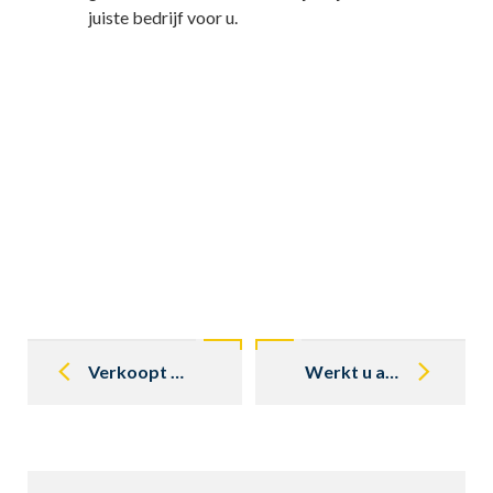
juiste bedrijf voor u.
Post
navigation
Verkoopt u Mercedes onderdelen?
Werkt u aan Mercedes bestelbussen, zoals b.v. de 310?