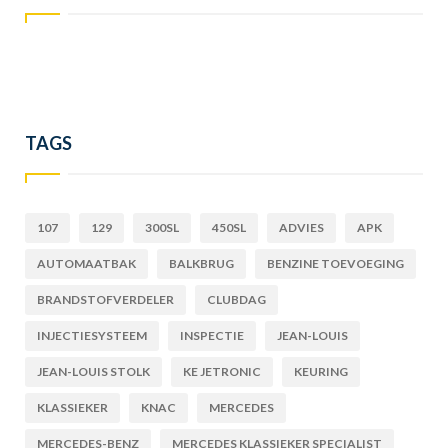
TAGS
107
129
300SL
450SL
ADVIES
APK
AUTOMAATBAK
BALKBRUG
BENZINE TOEVOEGING
BRANDSTOFVERDELER
CLUBDAG
INJECTIESYSTEEM
INSPECTIE
JEAN-LOUIS
JEAN-LOUIS STOLK
KE JETRONIC
KEURING
KLASSIEKER
KNAC
MERCEDES
MERCEDES-BENZ
MERCEDES KLASSIEKER SPECIALIST