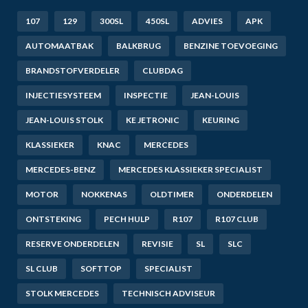
107
129
300SL
450SL
ADVIES
APK
AUTOMAATBAK
BALKBRUG
BENZINE TOEVOEGING
BRANDSTOFVERDELER
CLUBDAG
INJECTIESYSTEEM
INSPECTIE
JEAN-LOUIS
JEAN-LOUIS STOLK
KE JETRONIC
KEURING
KLASSIEKER
KNAC
MERCEDES
MERCEDES-BENZ
MERCEDES KLASSIEKER SPECIALIST
MOTOR
NOKKENAS
OLDTIMER
ONDERDELEN
ONTSTEKING
PECH HULP
R107
R107 CLUB
RESERVE ONDERDELEN
REVISIE
SL
SLC
SL CLUB
SOFTTOP
SPECIALIST
STOLK MERCEDES
TECHNISCH ADVISEUR