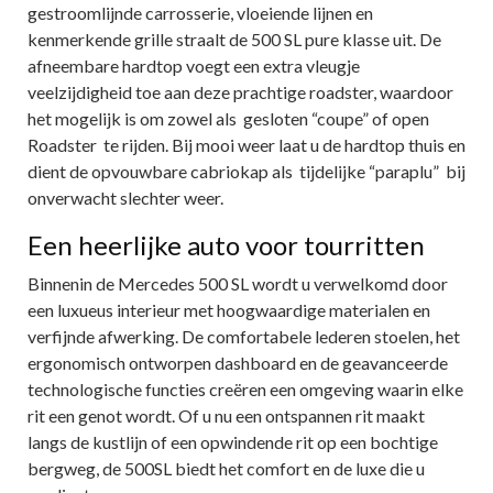
gestroomlijnde carrosserie, vloeiende lijnen en
kenmerkende grille straalt de 500 SL pure klasse uit. De
afneembare hardtop voegt een extra vleugje
veelzijdigheid toe aan deze prachtige roadster, waardoor
het mogelijk is om zowel als gesloten “coupe” of open
Roadster te rijden. Bij mooi weer laat u de hardtop thuis en
dient de opvouwbare cabriokap als tijdelijke “paraplu” bij
onverwacht slechter weer.
Een heerlijke auto voor tourritten
Binnenin de Mercedes 500 SL wordt u verwelkomd door
een luxueus interieur met hoogwaardige materialen en
verfijnde afwerking. De comfortabele lederen stoelen, het
ergonomisch ontworpen dashboard en de geavanceerde
technologische functies creëren een omgeving waarin elke
rit een genot wordt. Of u nu een ontspannen rit maakt
langs de kustlijn of een opwindende rit op een bochtige
bergweg, de 500SL biedt het comfort en de luxe die u