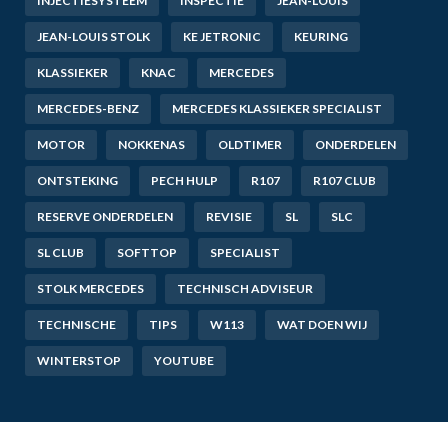
INJECTIESYSTEEM
INSPECTIE
JEAN-LOUIS
JEAN-LOUIS STOLK
KE JETRONIC
KEURING
KLASSIEKER
KNAC
MERCEDES
MERCEDES-BENZ
MERCEDES KLASSIEKER SPECIALIST
MOTOR
NOKKENAS
OLDTIMER
ONDERDELEN
ONTSTEKING
PECH HULP
R107
R107 CLUB
RESERVE ONDERDELEN
REVISIE
SL
SLC
SL CLUB
SOFTTOP
SPECIALIST
STOLK MERCEDES
TECHNISCH ADVISEUR
TECHNISCHE
TIPS
W113
WAT DOEN WIJ
WINTERSTOP
YOUTUBE