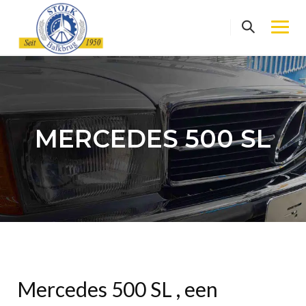
Skip
to
content
MERCEDES 500 SL
Mercedes 500 SL , een