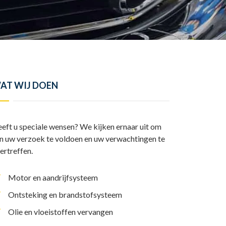
y
l
I
A
L
e
n
p
i
n
p
n
k
AT WIJ DOEN
eft u speciale wensen? We kijken ernaar uit om
n uw verzoek te voldoen en uw verwachtingen te
ertreffen.
Motor en aandrijfsysteem
Ontsteking en brandstofsysteem
Olie en vloeistoffen vervangen