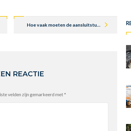
R
Hoe vaak moeten de aansluitstukken van de olie galerij vervangen worden?
EEN REACTIE
iste velden zijn gemarkeerd met
*