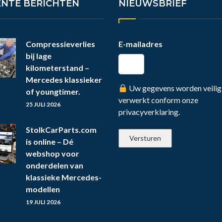
ENTE BERICHTEN
NIEUWSBRIEF
Compressieverlies
E-mailadres
bij lage
kilometerstand –
Mercedes klassieker
Uw gegevens worden veilig
of youngtimer.
verwerkt conform onze
25 JULI 2026
privacyverklaring.
StolkCarParts.com
is online – Dé
webshop voor
onderdelen van
klassieke Mercedes-
modellen
19 JULI 2026