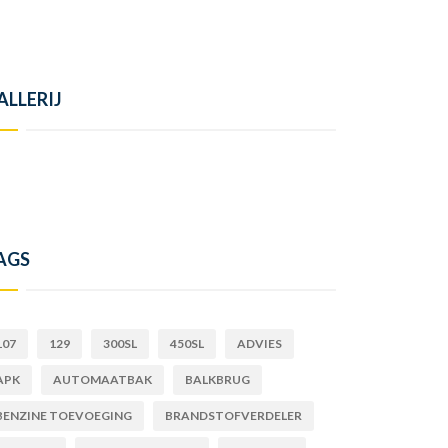
ALLERIJ
AGS
107
129
300SL
450SL
ADVIES
APK
AUTOMAATBAK
BALKBRUG
BENZINE TOEVOEGING
BRANDSTOFVERDELER