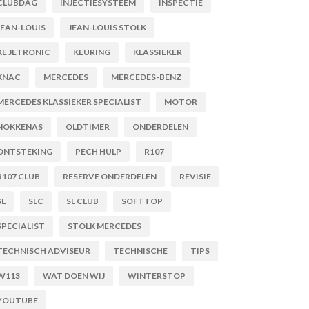
CLUBDAG
INJECTIESYSTEEM
INSPECTIE
JEAN-LOUIS
JEAN-LOUIS STOLK
KE JETRONIC
KEURING
KLASSIEKER
KNAC
MERCEDES
MERCEDES-BENZ
MERCEDES KLASSIEKER SPECIALIST
MOTOR
NOKKENAS
OLDTIMER
ONDERDELEN
ONTSTEKING
PECH HULP
R107
R107 CLUB
RESERVE ONDERDELEN
REVISIE
SL
SLC
SL CLUB
SOFTTOP
SPECIALIST
STOLK MERCEDES
TECHNISCH ADVISEUR
TECHNISCHE
TIPS
W113
WAT DOEN WIJ
WINTERSTOP
YOUTUBE