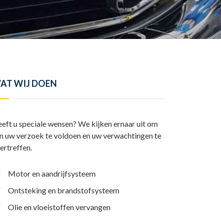
y
l
I
A
L
e
n
p
i
n
p
n
k
AT WIJ DOEN
eft u speciale wensen? We kijken ernaar uit om
n uw verzoek te voldoen en uw verwachtingen te
ertreffen.
Motor en aandrijfsysteem
Ontsteking en brandstofsysteem
Olie en vloeistoffen vervangen