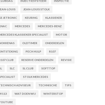
CLUBDAG
INJECTIESYSTEEM
INSPECTIE
JEAN-LOUIS
JEAN-LOUIS STOLK
KE JETRONIC
KEURING
KLASSIEKER
KNAC
MERCEDES
MERCEDES-BENZ
MERCEDES KLASSIEKER SPECIALIST
MOTOR
NOKKENAS
OLDTIMER
ONDERDELEN
ONTSTEKING
PECH HULP
R107
R107 CLUB
RESERVE ONDERDELEN
REVISIE
SL
SLC
SL CLUB
SOFTTOP
SPECIALIST
STOLK MERCEDES
TECHNISCH ADVISEUR
TECHNISCHE
TIPS
W113
WAT DOEN WIJ
WINTERSTOP
YOUTUBE