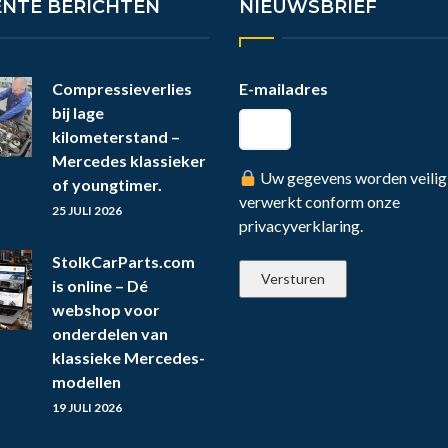
ENTE BERICHTEN
NIEUWSBRIEF
Compressieverlies
E-mailadres
bij lage
kilometerstand –
Mercedes klassieker
Uw gegevens worden veilig
of youngtimer.
verwerkt conform onze
25 JULI 2026
privacyverklaring.
StolkCarParts.com
is online – Dé
webshop voor
onderdelen van
klassieke Mercedes-
modellen
19 JULI 2026