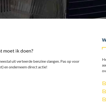
W
at moet ik doen?
He
meestal uit verteerde benzine slangen. Pas op voor
aa
et) en onderneem direct actie!
ov