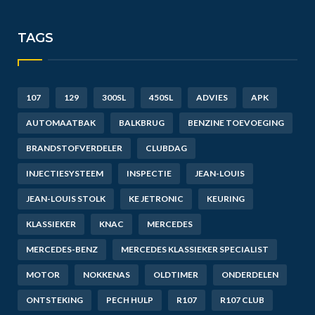
TAGS
107
129
300SL
450SL
ADVIES
APK
AUTOMAATBAK
BALKBRUG
BENZINE TOEVOEGING
BRANDSTOFVERDELER
CLUBDAG
INJECTIESYSTEEM
INSPECTIE
JEAN-LOUIS
JEAN-LOUIS STOLK
KE JETRONIC
KEURING
KLASSIEKER
KNAC
MERCEDES
MERCEDES-BENZ
MERCEDES KLASSIEKER SPECIALIST
MOTOR
NOKKENAS
OLDTIMER
ONDERDELEN
ONTSTEKING
PECH HULP
R107
R107 CLUB