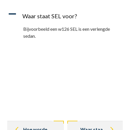
A
Waar staat SEL voor?
Bijvoorbeeld een w126 SEL is een verlengde
sedan.
Post
navigation
Hoe worden de verschillende Mercedes modellen in de praktijk ook wel aangeduid?
Waar staat SEC voor?