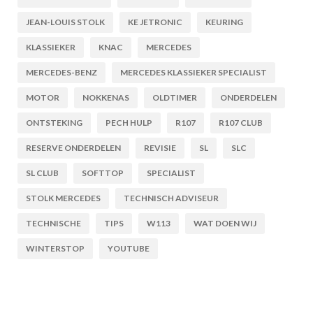
JEAN-LOUIS STOLK
KE JETRONIC
KEURING
KLASSIEKER
KNAC
MERCEDES
MERCEDES-BENZ
MERCEDES KLASSIEKER SPECIALIST
MOTOR
NOKKENAS
OLDTIMER
ONDERDELEN
ONTSTEKING
PECH HULP
R107
R107 CLUB
RESERVE ONDERDELEN
REVISIE
SL
SLC
SL CLUB
SOFTTOP
SPECIALIST
STOLK MERCEDES
TECHNISCH ADVISEUR
TECHNISCHE
TIPS
W113
WAT DOEN WIJ
WINTERSTOP
YOUTUBE