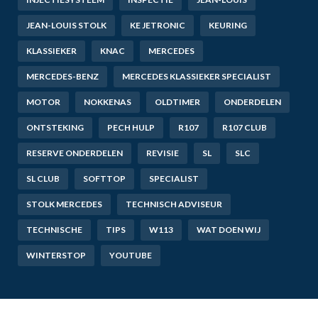
JEAN-LOUIS STOLK
KE JETRONIC
KEURING
KLASSIEKER
KNAC
MERCEDES
MERCEDES-BENZ
MERCEDES KLASSIEKER SPECIALIST
MOTOR
NOKKENAS
OLDTIMER
ONDERDELEN
ONTSTEKING
PECH HULP
R107
R107 CLUB
RESERVE ONDERDELEN
REVISIE
SL
SLC
SL CLUB
SOFTTOP
SPECIALIST
STOLK MERCEDES
TECHNISCH ADVISEUR
TECHNISCHE
TIPS
W113
WAT DOEN WIJ
WINTERSTOP
YOUTUBE