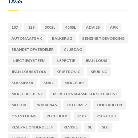
TAGS
107
129
300SL
450SL
ADVIES
APK
AUTOMAATBAK
BALKBRUG
BENZINE TOEVOEGING
BRANDSTOFVERDELER
CLUBDAG
INJECTIESYSTEEM
INSPECTIE
JEAN-LOUIS
JEAN-LOUIS STOLK
KE JETRONIC
KEURING
KLASSIEKER
KNAC
MERCEDES
MERCEDES-BENZ
MERCEDES KLASSIEKER SPECIALIST
MOTOR
NOKKENAS
OLDTIMER
ONDERDELEN
ONTSTEKING
PECH HULP
R107
R107 CLUB
RESERVE ONDERDELEN
REVISIE
SL
SLC