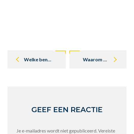
Post
navigation
Welke benzine gebruiken in oldtimer als u weinig rijdt of tijdens winterstalling?
Waarom mag ik mijn Mercedes oldtimer niet met een booster starten?
GEEF EEN REACTIE
Je e-mailadres wordt niet gepubliceerd.
Vereiste