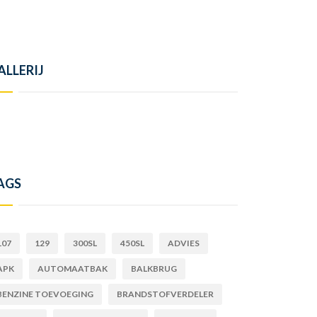
ALLERIJ
AGS
107
129
300SL
450SL
ADVIES
APK
AUTOMAATBAK
BALKBRUG
BENZINE TOEVOEGING
BRANDSTOFVERDELER