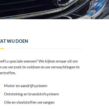
y
l
I
A
L
e
n
p
i
n
p
n
k
AT WIJ DOEN
eft u speciale wensen? We kijken ernaar uit om
n uw verzoek te voldoen en uw verwachtingen te
ertreffen.
Motor en aandrijfsysteem
Ontsteking en brandstofsysteem
Olie en vloeistoffen vervangen