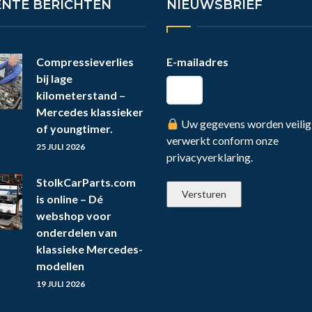
ENTE BERICHTEN
NIEUWSBRIEF
Compressieverlies
E-mailadres
bij lage
kilometerstand –
Mercedes klassieker
Uw gegevens worden veilig
of youngtimer.
verwerkt conform onze
25 JULI 2026
privacyverklaring.
StolkCarParts.com
is online – Dé
webshop voor
onderdelen van
klassieke Mercedes-
modellen
19 JULI 2026