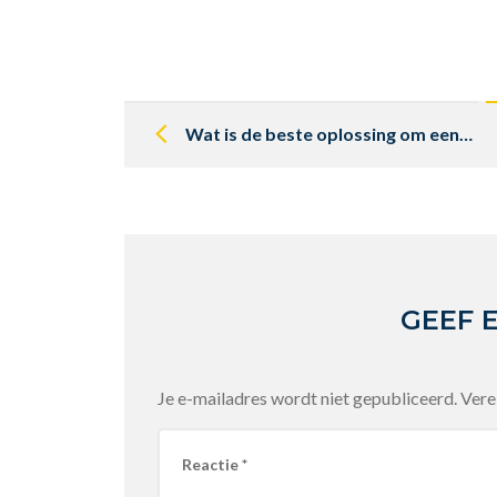
Post
navigation
Wat is de beste oplossing om een slecht zittende autostoel weer goed te maken?
GEEF 
Je e-mailadres wordt niet gepubliceerd.
Vere