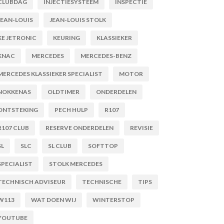
CLUBDAG
INJECTIESYSTEEM
INSPECTIE
JEAN-LOUIS
JEAN-LOUIS STOLK
KE JETRONIC
KEURING
KLASSIEKER
KNAC
MERCEDES
MERCEDES-BENZ
MERCEDES KLASSIEKER SPECIALIST
MOTOR
NOKKENAS
OLDTIMER
ONDERDELEN
ONTSTEKING
PECH HULP
R107
R107 CLUB
RESERVE ONDERDELEN
REVISIE
SL
SLC
SL CLUB
SOFTTOP
SPECIALIST
STOLK MERCEDES
TECHNISCH ADVISEUR
TECHNISCHE
TIPS
W113
WAT DOEN WIJ
WINTERSTOP
YOUTUBE