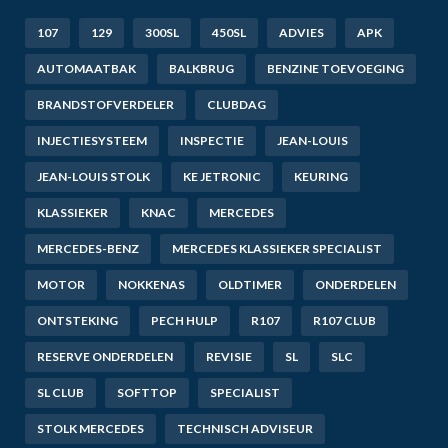
107
129
300SL
450SL
ADVIES
APK
AUTOMAATBAK
BALKBRUG
BENZINE TOEVOEGING
BRANDSTOFVERDELER
CLUBDAG
INJECTIESYSTEEM
INSPECTIE
JEAN-LOUIS
JEAN-LOUIS STOLK
KE JETRONIC
KEURING
KLASSIEKER
KNAC
MERCEDES
MERCEDES-BENZ
MERCEDES KLASSIEKER SPECIALIST
MOTOR
NOKKENAS
OLDTIMER
ONDERDELEN
ONTSTEKING
PECH HULP
R107
R107 CLUB
RESERVE ONDERDELEN
REVISIE
SL
SLC
SL CLUB
SOFTTOP
SPECIALIST
STOLK MERCEDES
TECHNISCH ADVISEUR