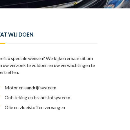
y
l
I
A
L
e
n
p
i
n
p
n
AT WIJ DOEN
k
eft u speciale wensen? We kijken ernaar uit om
n uw verzoek te voldoen en uw verwachtingen te
ertreffen.
Motor en aandrijfsysteem
Ontsteking en brandstofsysteem
Olie en vloeistoffen vervangen