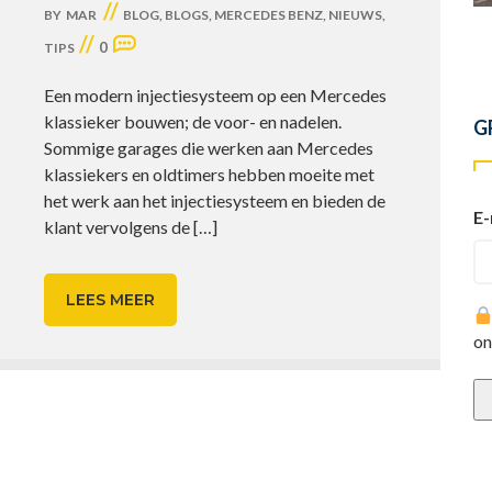
//
BY
MAR
BLOG
,
BLOGS
,
MERCEDES BENZ
,
NIEUWS
,
//
0
TIPS
Een modern injectiesysteem op een Mercedes
klassieker bouwen; de voor- en nadelen.
G
Sommige garages die werken aan Mercedes
klassiekers en oldtimers hebben moeite met
het werk aan het injectiesysteem en bieden de
E-
klant vervolgens de
[…]
LEES MEER
on