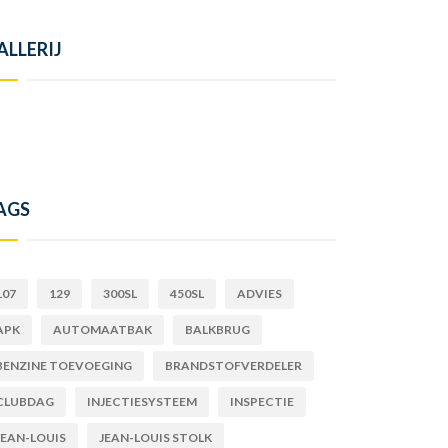
ALLERIJ
AGS
107
129
300SL
450SL
ADVIES
APK
AUTOMAATBAK
BALKBRUG
BENZINE TOEVOEGING
BRANDSTOFVERDELER
CLUBDAG
INJECTIESYSTEEM
INSPECTIE
JEAN-LOUIS
JEAN-LOUIS STOLK