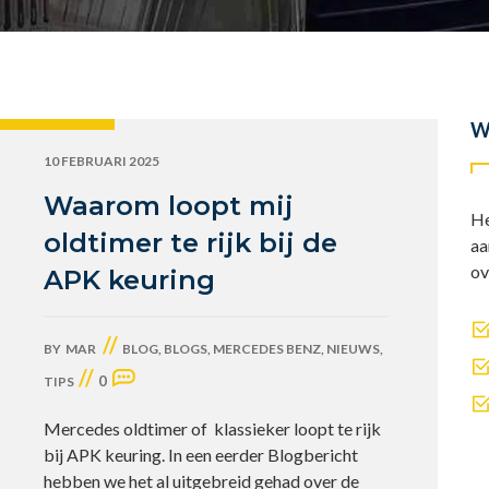
W
10 FEBRUARI 2025
Waarom loopt mij
He
oldtimer te rijk bij de
aa
ov
APK keuring
//
BY
MAR
BLOG
,
BLOGS
,
MERCEDES BENZ
,
NIEUWS
,
//
0
TIPS
Mercedes oldtimer of klassieker loopt te rijk
bij APK keuring. In een eerder Blogbericht
hebben we het al uitgebreid gehad over de