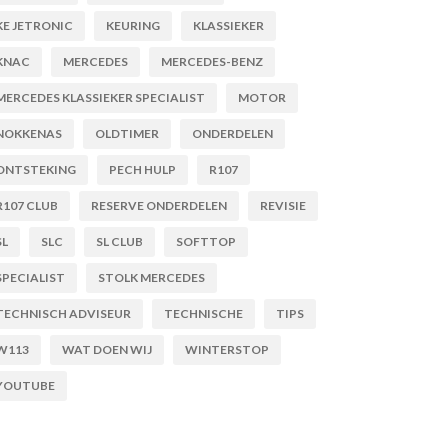
KE JETRONIC
KEURING
KLASSIEKER
KNAC
MERCEDES
MERCEDES-BENZ
MERCEDES KLASSIEKER SPECIALIST
MOTOR
NOKKENAS
OLDTIMER
ONDERDELEN
ONTSTEKING
PECH HULP
R107
R107 CLUB
RESERVE ONDERDELEN
REVISIE
SL
SLC
SL CLUB
SOFTTOP
SPECIALIST
STOLK MERCEDES
TECHNISCH ADVISEUR
TECHNISCHE
TIPS
W113
WAT DOEN WIJ
WINTERSTOP
YOUTUBE