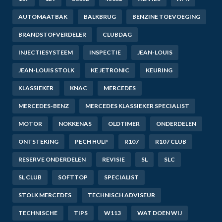
AUTOMAATBAK
BALKBRUG
BENZINE TOEVOEGING
BRANDSTOFVERDELER
CLUBDAG
INJECTIESYSTEEM
INSPECTIE
JEAN-LOUIS
JEAN-LOUIS STOLK
KE JETRONIC
KEURING
KLASSIEKER
KNAC
MERCEDES
MERCEDES-BENZ
MERCEDES KLASSIEKER SPECIALIST
MOTOR
NOKKENAS
OLDTIMER
ONDERDELEN
ONTSTEKING
PECH HULP
R107
R107 CLUB
RESERVE ONDERDELEN
REVISIE
SL
SLC
SL CLUB
SOFTTOP
SPECIALIST
STOLK MERCEDES
TECHNISCH ADVISEUR
TECHNISCHE
TIPS
W113
WAT DOEN WIJ