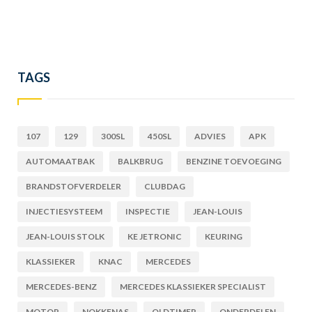
TAGS
107
129
300SL
450SL
ADVIES
APK
AUTOMAATBAK
BALKBRUG
BENZINE TOEVOEGING
BRANDSTOFVERDELER
CLUBDAG
INJECTIESYSTEEM
INSPECTIE
JEAN-LOUIS
JEAN-LOUIS STOLK
KE JETRONIC
KEURING
KLASSIEKER
KNAC
MERCEDES
MERCEDES-BENZ
MERCEDES KLASSIEKER SPECIALIST
MOTOR
NOKKENAS
OLDTIMER
ONDERDELEN