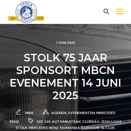
Skip
to
content
7 JUNI 2025
STOLK 75 JAAR
SPONSORT MBCN
EVENEMENT 14 JUNI
2025
MAR
AGENDA
,
EVENEMENTEN
,
MERCEDES
BENZ
107
,
129
,
AUTOMAATBAK
,
CLUBDAG
,
JEAN-LOUIS
STOLK
,
MERCEDES-BENZ
,
NOKKENAS
,
R107 CLUB
,
SL CLUB
,