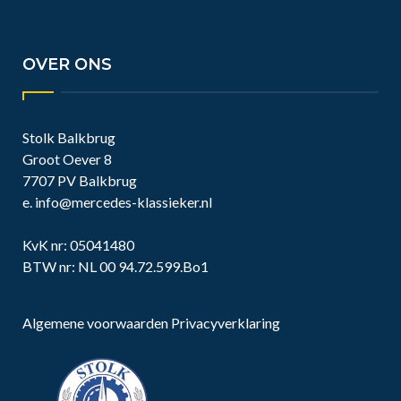
DI - VR: 13.00 - 17.00
ZA: 0.900 - 12.00
OVER ONS
Stolk Balkbrug
Groot Oever 8
7707 PV Balkbrug
e.
info@mercedes-klassieker.nl
KvK nr: 05041480
BTW nr: NL 00 94.72.599.Bo1
Algemene voorwaarden
Privacyverklaring