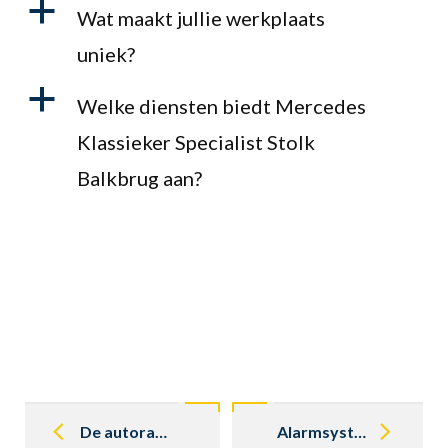
a
Wat maakt jullie werkplaats
uniek?
a
Welke diensten biedt Mercedes
Klassieker Specialist Stolk
Balkbrug aan?
Post
navigation
De autoradio in uw Mercedes oldtimer of klassieker, problemen én oplossingen
Alarmsysteem in uw Mercedes oldtimer of klassieker