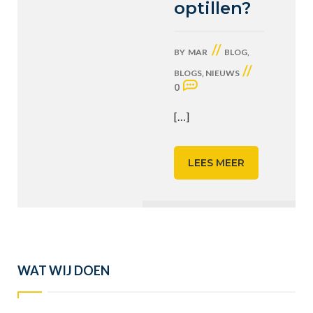
optillen?
//
BY
MAR
BLOG
,
//
BLOGS
,
NIEUWS
0
[…]
LEES MEER
WAT WIJ DOEN