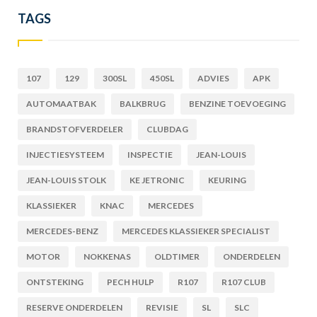
TAGS
107
129
300SL
450SL
ADVIES
APK
AUTOMAATBAK
BALKBRUG
BENZINE TOEVOEGING
BRANDSTOFVERDELER
CLUBDAG
INJECTIESYSTEEM
INSPECTIE
JEAN-LOUIS
JEAN-LOUIS STOLK
KE JETRONIC
KEURING
KLASSIEKER
KNAC
MERCEDES
MERCEDES-BENZ
MERCEDES KLASSIEKER SPECIALIST
MOTOR
NOKKENAS
OLDTIMER
ONDERDELEN
ONTSTEKING
PECH HULP
R107
R107 CLUB
RESERVE ONDERDELEN
REVISIE
SL
SLC