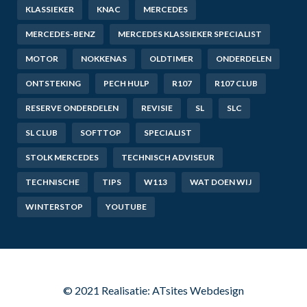
KLASSIEKER
KNAC
MERCEDES
MERCEDES-BENZ
MERCEDES KLASSIEKER SPECIALIST
MOTOR
NOKKENAS
OLDTIMER
ONDERDELEN
ONTSTEKING
PECH HULP
R107
R107 CLUB
RESERVE ONDERDELEN
REVISIE
SL
SLC
SL CLUB
SOFTTOP
SPECIALIST
STOLK MERCEDES
TECHNISCH ADVISEUR
TECHNISCHE
TIPS
W113
WAT DOEN WIJ
WINTERSTOP
YOUTUBE
© 2021 Realisatie: ATsites Webdesign