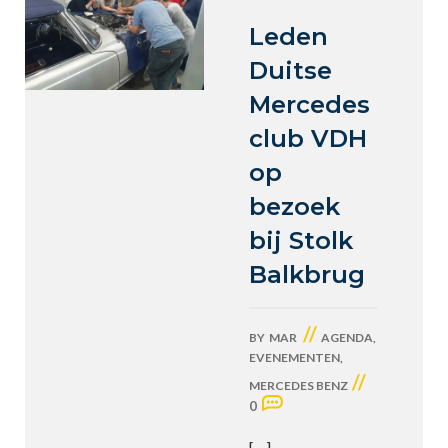
Leden
Duitse
Mercedes
club VDH
op
bezoek
bij Stolk
Balkbrug
//
BY
MAR
AGENDA
,
EVENEMENTEN
,
//
MERCEDES BENZ
0
[…]