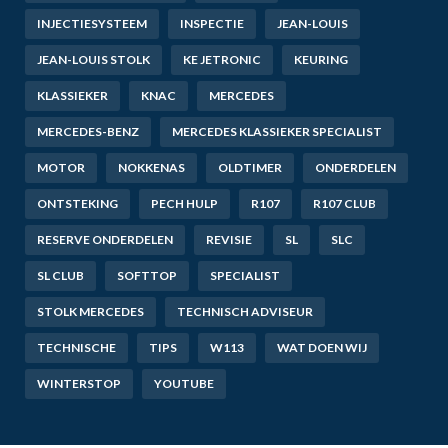
INJECTIESYSTEEM
INSPECTIE
JEAN-LOUIS
JEAN-LOUIS STOLK
KE JETRONIC
KEURING
KLASSIEKER
KNAC
MERCEDES
MERCEDES-BENZ
MERCEDES KLASSIEKER SPECIALIST
MOTOR
NOKKENAS
OLDTIMER
ONDERDELEN
ONTSTEKING
PECH HULP
R107
R107 CLUB
RESERVE ONDERDELEN
REVISIE
SL
SLC
SL CLUB
SOFTTOP
SPECIALIST
STOLK MERCEDES
TECHNISCH ADVISEUR
TECHNISCHE
TIPS
W113
WAT DOEN WIJ
WINTERSTOP
YOUTUBE