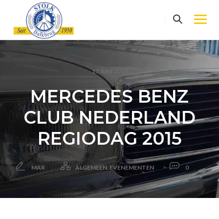
Skip
to
content
17 JUNI 2015
MERCEDES BENZ
CLUB NEDERLAND
REGIODAG 2015
MAR
ALGEMEEN
,
EVENEMENTEN
0