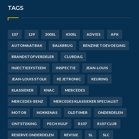
TAGS
107
129
300SL
450SL
ADVIES
APK
AUTOMAATBAK
BALKBRUG
BENZINE TOEVOEGING
BRANDSTOFVERDELER
CLUBDAG
INJECTIESYSTEEM
INSPECTIE
JEAN-LOUIS
JEAN-LOUIS STOLK
KE JETRONIC
KEURING
KLASSIEKER
KNAC
MERCEDES
MERCEDES-BENZ
MERCEDES KLASSIEKER SPECIALIST
MOTOR
NOKKENAS
OLDTIMER
ONDERDELEN
ONTSTEKING
PECH HULP
R107
R107 CLUB
RESERVE ONDERDELEN
REVISIE
SL
SLC