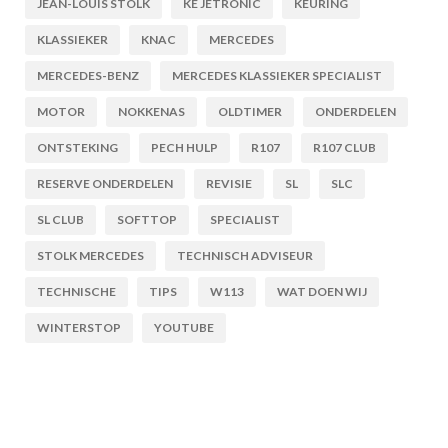
JEAN-LOUIS STOLK
KE JETRONIC
KEURING
KLASSIEKER
KNAC
MERCEDES
MERCEDES-BENZ
MERCEDES KLASSIEKER SPECIALIST
MOTOR
NOKKENAS
OLDTIMER
ONDERDELEN
ONTSTEKING
PECH HULP
R107
R107 CLUB
RESERVE ONDERDELEN
REVISIE
SL
SLC
SL CLUB
SOFTTOP
SPECIALIST
STOLK MERCEDES
TECHNISCH ADVISEUR
TECHNISCHE
TIPS
W113
WAT DOEN WIJ
WINTERSTOP
YOUTUBE