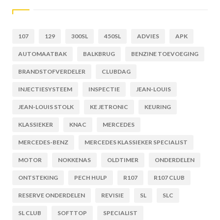
107
129
300SL
450SL
ADVIES
APK
AUTOMAATBAK
BALKBRUG
BENZINE TOEVOEGING
BRANDSTOFVERDELER
CLUBDAG
INJECTIESYSTEEM
INSPECTIE
JEAN-LOUIS
JEAN-LOUIS STOLK
KE JETRONIC
KEURING
KLASSIEKER
KNAC
MERCEDES
MERCEDES-BENZ
MERCEDES KLASSIEKER SPECIALIST
MOTOR
NOKKENAS
OLDTIMER
ONDERDELEN
ONTSTEKING
PECH HULP
R107
R107 CLUB
RESERVE ONDERDELEN
REVISIE
SL
SLC
SL CLUB
SOFTTOP
SPECIALIST