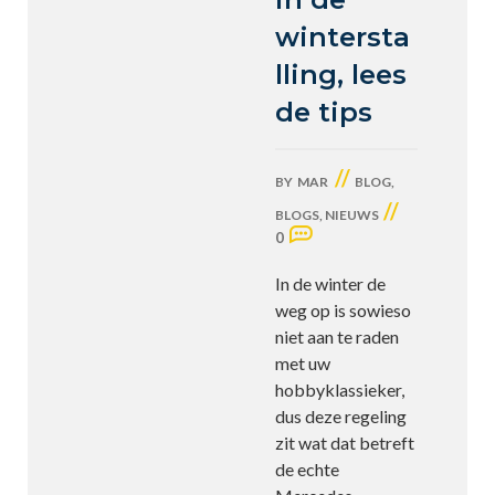
wintersta
lling, lees
de tips
//
BY
MAR
BLOG
,
//
BLOGS
,
NIEUWS
0
In de winter de
weg op is sowieso
niet aan te raden
met uw
hobbyklassieker,
dus deze regeling
zit wat dat betreft
de echte