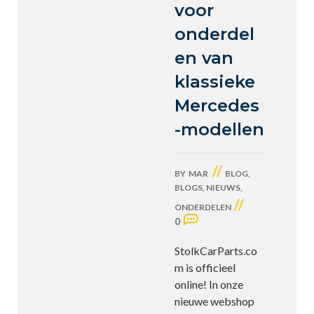
voor
onderdel
en van
klassieke
Mercedes
-modellen
//
BY
MAR
BLOG
,
BLOGS
,
NIEUWS
,
//
ONDERDELEN
0
StolkCarParts.co
m is officieel
online! In onze
nieuwe webshop