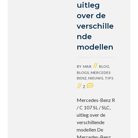
uitleg
over de
verschille
nde
modellen
//
BY
MAR
BLOG
,
BLOGS
,
MERCEDES
BENZ
,
NIEUWS
,
TIPS
//
2
Mercedes-Benz R
/ C 107 SL / SLC,
uitleg over de
verschillende
modellen De
Mercedes-Benz