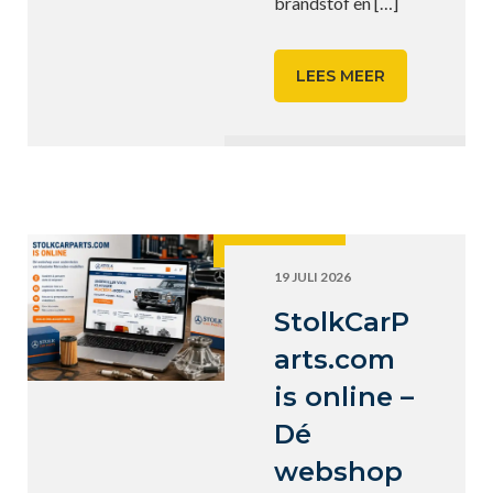
brandstof en
[…]
LEES MEER
19 JULI 2026
StolkCarP
arts.com
is online –
Dé
webshop