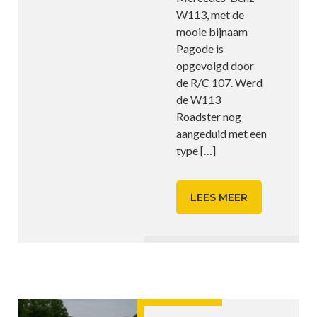
W113, met de
mooie bijnaam
Pagode is
opgevolgd door
de R/C 107. Werd
de W113
Roadster nog
aangeduid met een
type
[…]
LEES MEER