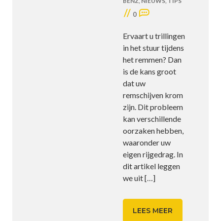
BENZ
,
NIEUWS
,
TIPS
//
0
Ervaart u trillingen
in het stuur tijdens
het remmen? Dan
is de kans groot
dat uw
remschijven krom
zijn. Dit probleem
kan verschillende
oorzaken hebben,
waaronder uw
eigen rijgedrag. In
dit artikel leggen
we uit
[…]
LEES MEER