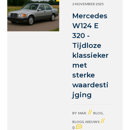
2 NOVEMBER 2025
Mercedes
W124 E
320 -
Tijdloze
klassieker
met
sterke
waardesti
jging
//
BY
MAR
BLOG
,
//
BLOGS
,
NIEUWS
0