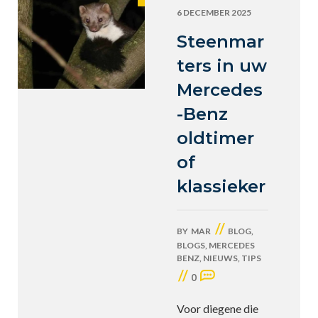
6 DECEMBER 2025
Steenmar
ters in uw
Mercedes
-Benz
oldtimer
of
klassieker
//
BY
MAR
BLOG
,
BLOGS
,
MERCEDES
BENZ
,
NIEUWS
,
TIPS
//
0
Voor diegene die