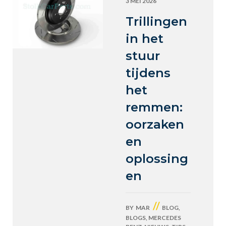
3 MEI 2026
Trillingen
in het
stuur
tijdens
het
remmen:
oorzaken
en
oplossing
en
//
BY
MAR
BLOG
,
BLOGS
,
MERCEDES