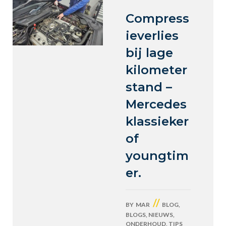
Compress
ieverlies
bij lage
kilometer
stand –
Mercedes
klassieker
of
youngtim
er.
//
BY
MAR
BLOG
,
BLOGS
,
NIEUWS
,
ONDERHOUD
,
TIPS