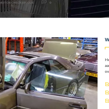
MOTOR CHECK UP
,
OLIE
0
W
He
aa
ov