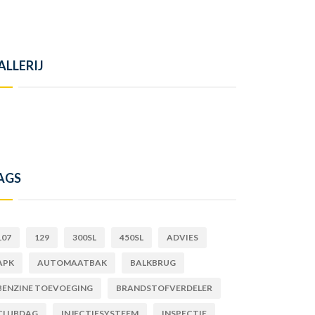
ALLERIJ
AGS
107
129
300SL
450SL
ADVIES
APK
AUTOMAATBAK
BALKBRUG
BENZINE TOEVOEGING
BRANDSTOFVERDELER
CLUBDAG
INJECTIESYSTEEM
INSPECTIE