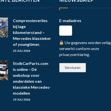
ENTE BERICHTEN
NIEUWSBRIEF
Compressieverlies
E-mailadres
bij lage
kilometerstand –
Mercedes klassieker
Uw gegevens worden veilig
of youngtimer.
verwerkt conform onze
25 JULI 2026
privacyverklaring.
StolkCarParts.com
is online – Dé
webshop voor
onderdelen van
klassieke Mercedes-
modellen
19 JULI 2026