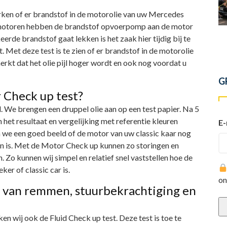
erken of er brandstof in de motorolie van uw Mercedes
tie motoren hebben de brandstof opvoerpomp aan de motor
de brandstof gaat lekken is het zaak hier tijdig bij te
 Met deze test is te zien of er brandstof in de motorolie
rkt dat het olie pijl hoger wordt en ook nog voordat u
G
 Check up test?
 We brengen een druppel olie aan op een test papier. Na 5
 het resultaat en vergelijking met referentie kleuren
E-
gen we een goed beeld of de motor van uw classic kaar nog
en is. Met de Motor Check up kunnen zo storingen en
Zo kunnen wij simpel en relatief snel vaststellen hoe de
er of classic car is.
on
n van remmen, stuurbekrachtiging en
n wij ook de Fluid Check up test. Deze test is toe te