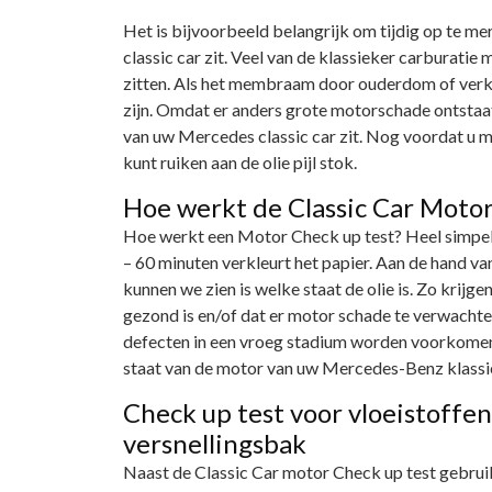
Het is bijvoorbeeld belangrijk om tijdig op te m
classic car zit. Veel van de klassieker carbura
zitten. Als het membraam door ouderdom of verkeer
zijn. Omdat er anders grote motorschade ontstaat.
van uw Mercedes classic car zit. Nog voordat u me
kunt ruiken aan de olie pijl stok.
Hoe werkt de Classic Car Motor
Hoe werkt een Motor Check up test? Heel simpel.
– 60 minuten verkleurt het papier. Aan de hand van
kunnen we zien is welke staat de olie is. Zo krij
gezond is en/of dat er motor schade te verwacht
defecten in een vroeg stadium worden voorkomen. 
staat van de motor van uw Mercedes-Benz klassiek
Check up test voor vloeistoffe
versnellingsbak
Naast de Classic Car motor Check up test gebruike