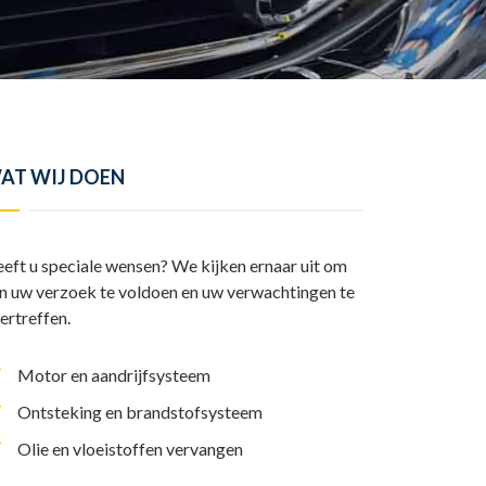
y
l
I
A
L
e
n
p
i
n
p
n
k
AT WIJ DOEN
eft u speciale wensen? We kijken ernaar uit om
n uw verzoek te voldoen en uw verwachtingen te
ertreffen.
Motor en aandrijfsysteem
Ontsteking en brandstofsysteem
Olie en vloeistoffen vervangen