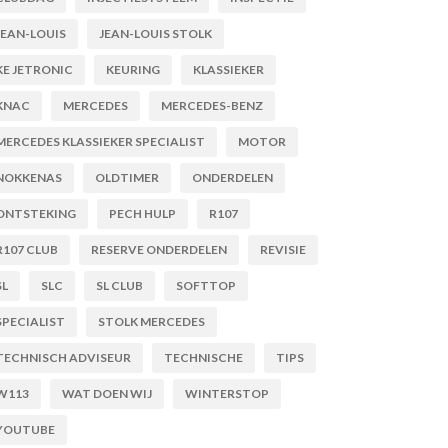
JEAN-LOUIS
JEAN-LOUIS STOLK
KE JETRONIC
KEURING
KLASSIEKER
KNAC
MERCEDES
MERCEDES-BENZ
MERCEDES KLASSIEKER SPECIALIST
MOTOR
NOKKENAS
OLDTIMER
ONDERDELEN
ONTSTEKING
PECH HULP
R107
R107 CLUB
RESERVE ONDERDELEN
REVISIE
SL
SLC
SL CLUB
SOFTTOP
SPECIALIST
STOLK MERCEDES
TECHNISCH ADVISEUR
TECHNISCHE
TIPS
W113
WAT DOEN WIJ
WINTERSTOP
YOUTUBE