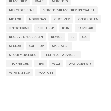
KLASSIEKER
KNAC
MERCEDES
MERCEDES-BENZ
MERCEDES KLASSIEKER SPECIALIST
MOTOR
NOKKENAS
OLDTIMER
ONDERDELEN
ONTSTEKING
PECH HULP
R107
R107 CLUB
RESERVE ONDERDELEN
REVISIE
SL
SLC
SL CLUB
SOFTTOP
SPECIALIST
STOLK MERCEDES
TECHNISCH ADVISEUR
TECHNISCHE
TIPS
W113
WAT DOEN WIJ
WINTERSTOP
YOUTUBE