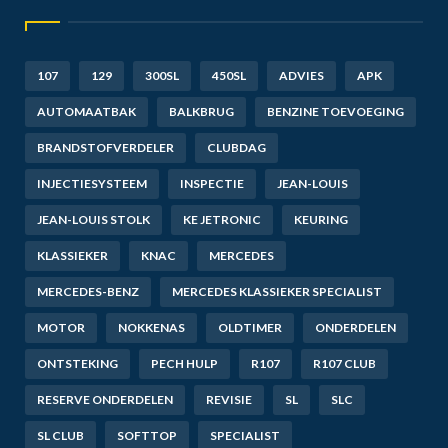
107
129
300SL
450SL
ADVIES
APK
AUTOMAATBAK
BALKBRUG
BENZINE TOEVOEGING
BRANDSTOFVERDELER
CLUBDAG
INJECTIESYSTEEM
INSPECTIE
JEAN-LOUIS
JEAN-LOUIS STOLK
KE JETRONIC
KEURING
KLASSIEKER
KNAC
MERCEDES
MERCEDES-BENZ
MERCEDES KLASSIEKER SPECIALIST
MOTOR
NOKKENAS
OLDTIMER
ONDERDELEN
ONTSTEKING
PECH HULP
R107
R107 CLUB
RESERVE ONDERDELEN
REVISIE
SL
SLC
SL CLUB
SOFTTOP
SPECIALIST