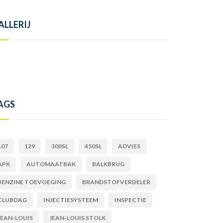
ALLERIJ
AGS
107
129
300SL
450SL
ADVIES
APK
AUTOMAATBAK
BALKBRUG
BENZINE TOEVOEGING
BRANDSTOFVERDELER
CLUBDAG
INJECTIESYSTEEM
INSPECTIE
JEAN-LOUIS
JEAN-LOUIS STOLK