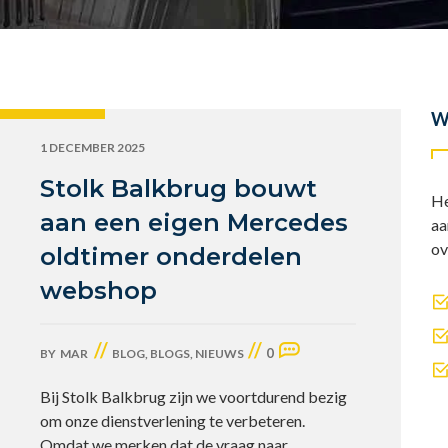
W
1 DECEMBER 2025
Stolk Balkbrug bouwt
He
aan een eigen Mercedes
aa
ov
oldtimer onderdelen
webshop
//
//
0
BY
MAR
BLOG
,
BLOGS
,
NIEUWS
Bij Stolk Balkbrug zijn we voortdurend bezig
om onze dienstverlening te verbeteren.
Omdat we merken dat de vraag naar