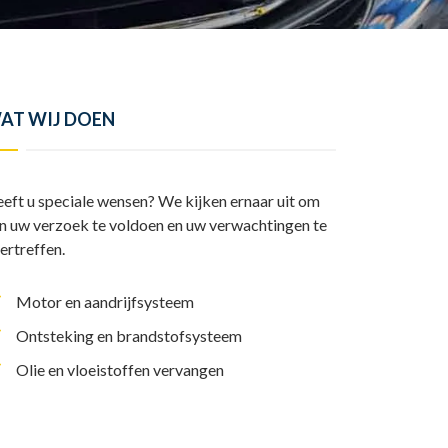
y
l
I
A
L
e
n
p
i
n
p
n
AT WIJ DOEN
k
eft u speciale wensen? We kijken ernaar uit om
n uw verzoek te voldoen en uw verwachtingen te
ertreffen.
Motor en aandrijfsysteem
Ontsteking en brandstofsysteem
Olie en vloeistoffen vervangen