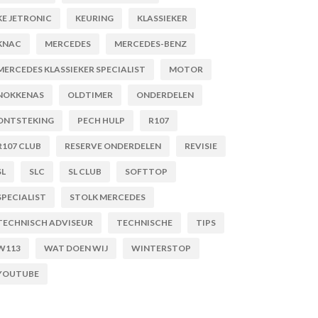
KE JETRONIC
KEURING
KLASSIEKER
KNAC
MERCEDES
MERCEDES-BENZ
MERCEDES KLASSIEKER SPECIALIST
MOTOR
NOKKENAS
OLDTIMER
ONDERDELEN
ONTSTEKING
PECH HULP
R107
R107 CLUB
RESERVE ONDERDELEN
REVISIE
SL
SLC
SL CLUB
SOFTTOP
SPECIALIST
STOLK MERCEDES
TECHNISCH ADVISEUR
TECHNISCHE
TIPS
W113
WAT DOEN WIJ
WINTERSTOP
YOUTUBE