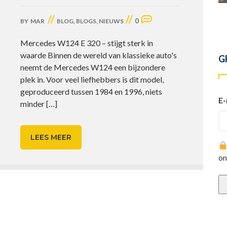
//
//
0
BY
MAR
BLOG
,
BLOGS
,
NIEUWS
Mercedes W124 E 320 – stijgt sterk in
waarde Binnen de wereld van klassieke auto's
G
neemt de Mercedes W124 een bijzondere
plek in. Voor veel liefhebbers is dit model,
geproduceerd tussen 1984 en 1996, niets
E-
minder
[…]
LEES MEER
on