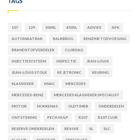
TAGS
107
129
300SL
450SL
ADVIES
APK
AUTOMAATBAK
BALKBRUG
BENZINE TOEVOEGING
BRANDSTOFVERDELER
CLUBDAG
INJECTIESYSTEEM
INSPECTIE
JEAN-LOUIS
JEAN-LOUIS STOLK
KE JETRONIC
KEURING
KLASSIEKER
KNAC
MERCEDES
MERCEDES-BENZ
MERCEDES KLASSIEKER SPECIALIST
MOTOR
NOKKENAS
OLDTIMER
ONDERDELEN
ONTSTEKING
PECH HULP
R107
R107 CLUB
RESERVE ONDERDELEN
REVISIE
SL
SLC
SL CLUB
SOFTTOP
SPECIALIST