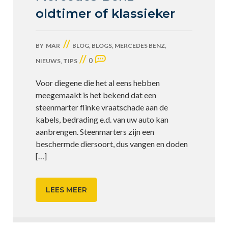
oldtimer of klassieker
//
BY
MAR
BLOG
,
BLOGS
,
MERCEDES BENZ
,
//
0
NIEUWS
,
TIPS
Voor diegene die het al eens hebben
meegemaakt is het bekend dat een
steenmarter flinke vraatschade aan de
kabels, bedrading e.d. van uw auto kan
aanbrengen. Steenmarters zijn een
beschermde diersoort, dus vangen en doden
[…]
LEES MEER