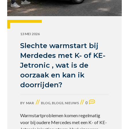
13 MEI 2026
Slechte warmstart bij
Merdedes met K- of KE-
Jetronic , wat is de
oorzaak en kan ik
doorrijden?
//
//
0
BY
MAR
BLOG
,
BLOGS
,
NIEUWS
Warmstartproblemen komen regelmatig
voor bij oudere Mercedes met een K- of KE-