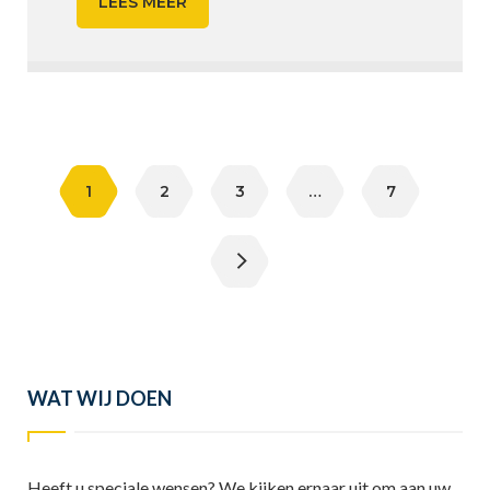
LEES MEER
Berichten
paginering
1
2
3
…
7
WAT WIJ DOEN
Heeft u speciale wensen? We kijken ernaar uit om aan uw