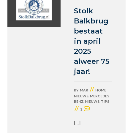
Stolk
Balkbrug
bestaat
in april
2025
alweer 75
jaar!
//
BY
MAR
HOME
NIEUWS
,
MERCEDES
BENZ
,
NIEUWS
,
TIPS
//
1
[…]