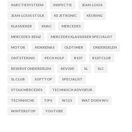
INJECTIESYSTEEM
INSPECTIE
JEAN-LOUIS
JEAN-LOUIS STOLK
KE JETRONIC
KEURING
KLASSIEKER
KNAC
MERCEDES
MERCEDES-BENZ
MERCEDES KLASSIEKER SPECIALIST
MOTOR
NOKKENAS
OLDTIMER
ONDERDELEN
ONTSTEKING
PECH HULP
R107
R107 CLUB
RESERVE ONDERDELEN
REVISIE
SL
SLC
SL CLUB
SOFTTOP
SPECIALIST
STOLK MERCEDES
TECHNISCH ADVISEUR
TECHNISCHE
TIPS
W113
WAT DOEN WIJ
WINTERSTOP
YOUTUBE