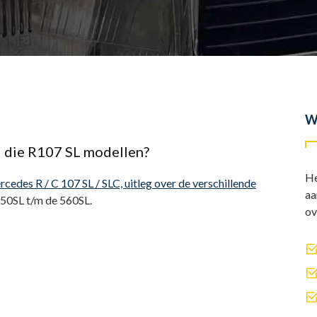
W
al die R107 SL modellen?
He
cedes R / C 107 SL / SLC, uitleg over de verschillende
aa
350SL t/m de 560SL.
ov