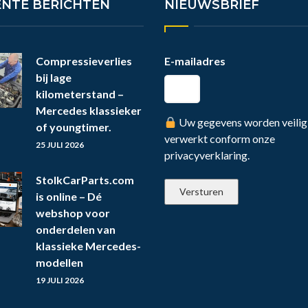
ENTE BERICHTEN
NIEUWSBRIEF
Compressieverlies
E-mailadres
bij lage
kilometerstand –
Mercedes klassieker
Uw gegevens worden veilig
of youngtimer.
verwerkt conform onze
25 JULI 2026
privacyverklaring.
StolkCarParts.com
is online – Dé
webshop voor
onderdelen van
klassieke Mercedes-
modellen
19 JULI 2026