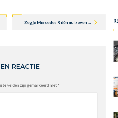
R
Zeg je Mercedes R één nul zeven of R107?
EEN REACTIE
iste velden zijn gemarkeerd met
*