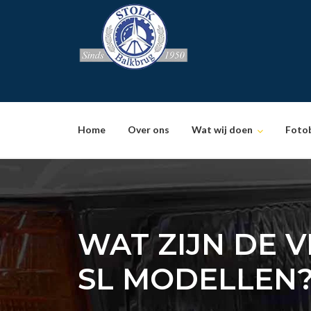
Skip
to
content
Home
Over ons
Wat wij doen
Foto
WAT ZIJN DE V
SL MODELLEN