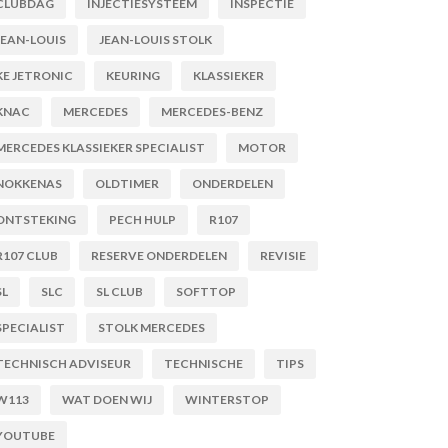
CLUBDAG
INJECTIESYSTEEM
INSPECTIE
JEAN-LOUIS
JEAN-LOUIS STOLK
KE JETRONIC
KEURING
KLASSIEKER
KNAC
MERCEDES
MERCEDES-BENZ
MERCEDES KLASSIEKER SPECIALIST
MOTOR
NOKKENAS
OLDTIMER
ONDERDELEN
ONTSTEKING
PECH HULP
R107
R107 CLUB
RESERVE ONDERDELEN
REVISIE
SL
SLC
SL CLUB
SOFTTOP
SPECIALIST
STOLK MERCEDES
TECHNISCH ADVISEUR
TECHNISCHE
TIPS
W113
WAT DOEN WIJ
WINTERSTOP
YOUTUBE