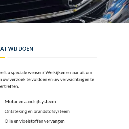
y
l
I
A
L
e
n
p
i
n
p
n
k
AT WIJ DOEN
eft u speciale wensen? We kijken ernaar uit om
n uw verzoek te voldoen en uw verwachtingen te
ertreffen.
Motor en aandrijfsysteem
Ontsteking en brandstofsysteem
Olie en vloeistoffen vervangen