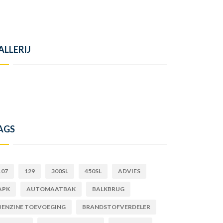
ALLERIJ
AGS
107
129
300SL
450SL
ADVIES
APK
AUTOMAATBAK
BALKBRUG
BENZINE TOEVOEGING
BRANDSTOFVERDELER