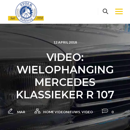
Skip
to
content
12 APRIL 2018
VIDEO:
WIELOPHANGING
MERCEDES
KLASSIEKER R 107
MAR
HOME VIDEONIEUWS
,
VIDEO
0