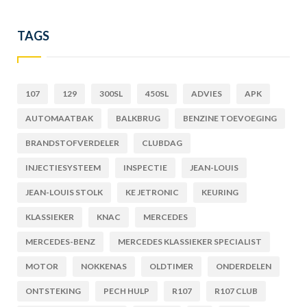
TAGS
107
129
300SL
450SL
ADVIES
APK
AUTOMAATBAK
BALKBRUG
BENZINE TOEVOEGING
BRANDSTOFVERDELER
CLUBDAG
INJECTIESYSTEEM
INSPECTIE
JEAN-LOUIS
JEAN-LOUIS STOLK
KE JETRONIC
KEURING
KLASSIEKER
KNAC
MERCEDES
MERCEDES-BENZ
MERCEDES KLASSIEKER SPECIALIST
MOTOR
NOKKENAS
OLDTIMER
ONDERDELEN
ONTSTEKING
PECH HULP
R107
R107 CLUB