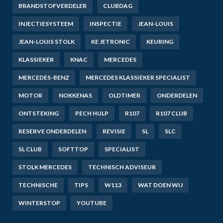
BRANDSTOFVERDELER
CLUBDAG
INJECTIESYSTEEM
INSPECTIE
JEAN-LOUIS
JEAN-LOUIS STOLK
KE JETRONIC
KEURING
KLASSIEKER
KNAC
MERCEDES
MERCEDES-BENZ
MERCEDES KLASSIEKER SPECIALIST
MOTOR
NOKKENAS
OLDTIMER
ONDERDELEN
ONTSTEKING
PECH HULP
R107
R107 CLUB
RESERVE ONDERDELEN
REVISIE
SL
SLC
SL CLUB
SOFTTOP
SPECIALIST
STOLK MERCEDES
TECHNISCH ADVISEUR
TECHNISCHE
TIPS
W113
WAT DOEN WIJ
WINTERSTOP
YOUTUBE