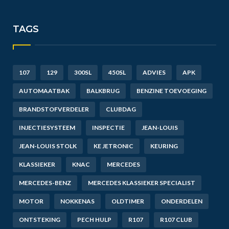
TAGS
107
129
300SL
450SL
ADVIES
APK
AUTOMAATBAK
BALKBRUG
BENZINE TOEVOEGING
BRANDSTOFVERDELER
CLUBDAG
INJECTIESYSTEEM
INSPECTIE
JEAN-LOUIS
JEAN-LOUIS STOLK
KE JETRONIC
KEURING
KLASSIEKER
KNAC
MERCEDES
MERCEDES-BENZ
MERCEDES KLASSIEKER SPECIALIST
MOTOR
NOKKENAS
OLDTIMER
ONDERDELEN
ONTSTEKING
PECH HULP
R107
R107 CLUB