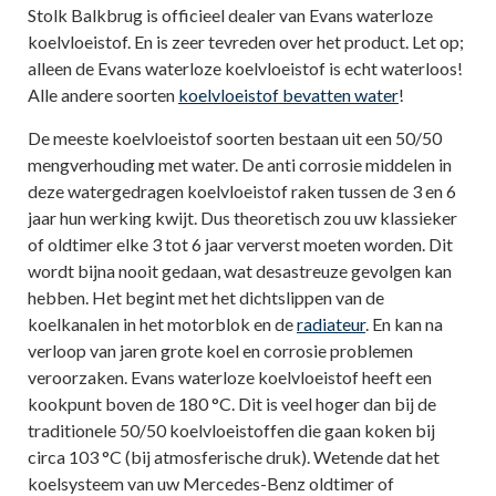
Stolk Balkbrug is officieel dealer van Evans waterloze
koelvloeistof. En is zeer tevreden over het product. Let op;
alleen de Evans waterloze koelvloeistof is echt waterloos!
Alle andere soorten
koelvloeistof bevatten water
!
De meeste koelvloeistof soorten bestaan uit een 50/50
mengverhouding met water. De anti corrosie middelen in
deze watergedragen koelvloeistof raken tussen de 3 en 6
jaar hun werking kwijt. Dus theoretisch zou uw klassieker
of oldtimer elke 3 tot 6 jaar ververst moeten worden. Dit
wordt bijna nooit gedaan, wat desastreuze gevolgen kan
hebben. Het begint met het dichtslippen van de
koelkanalen in het motorblok en de
radiateur
. En kan na
verloop van jaren grote koel en corrosie problemen
veroorzaken. Evans waterloze koelvloeistof heeft een
kookpunt boven de 180 °C. Dit is veel hoger dan bij de
traditionele 50/50 koelvloeistoffen die gaan koken bij
circa 103 °C (bij atmosferische druk). Wetende dat het
koelsysteem van uw Mercedes-Benz oldtimer of