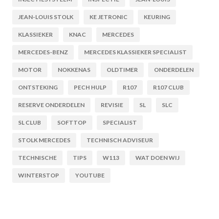
JEAN-LOUIS STOLK
KE JETRONIC
KEURING
KLASSIEKER
KNAC
MERCEDES
MERCEDES-BENZ
MERCEDES KLASSIEKER SPECIALIST
MOTOR
NOKKENAS
OLDTIMER
ONDERDELEN
ONTSTEKING
PECH HULP
R107
R107 CLUB
RESERVE ONDERDELEN
REVISIE
SL
SLC
SL CLUB
SOFTTOP
SPECIALIST
STOLK MERCEDES
TECHNISCH ADVISEUR
TECHNISCHE
TIPS
W113
WAT DOEN WIJ
WINTERSTOP
YOUTUBE