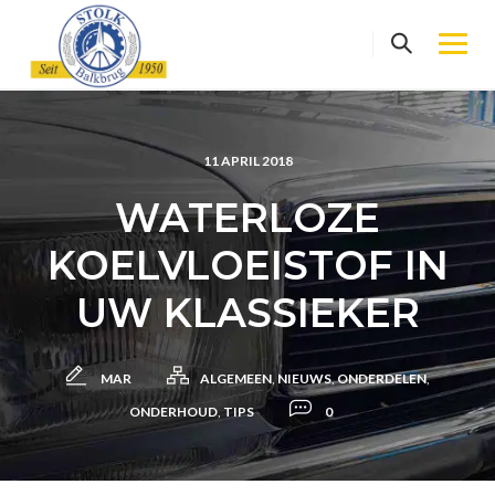
Skip
to
content
11 APRIL 2018
WATERLOZE
KOELVLOEISTOF IN
UW KLASSIEKER
MAR
ALGEMEEN
,
NIEUWS
,
ONDERDELEN
,
ONDERHOUD
,
TIPS
0