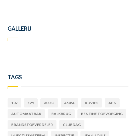
GALLERIJ
TAGS
107
129
300SL
450SL
ADVIES
APK
AUTOMAATBAK
BALKBRUG
BENZINE TOEVOEGING
BRANDSTOFVERDELER
CLUBDAG
INJECTIESYSTEEM
INSPECTIE
JEAN-LOUIS