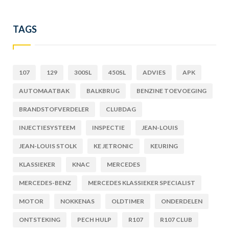
TAGS
107
129
300SL
450SL
ADVIES
APK
AUTOMAATBAK
BALKBRUG
BENZINE TOEVOEGING
BRANDSTOFVERDELER
CLUBDAG
INJECTIESYSTEEM
INSPECTIE
JEAN-LOUIS
JEAN-LOUIS STOLK
KE JETRONIC
KEURING
KLASSIEKER
KNAC
MERCEDES
MERCEDES-BENZ
MERCEDES KLASSIEKER SPECIALIST
MOTOR
NOKKENAS
OLDTIMER
ONDERDELEN
ONTSTEKING
PECH HULP
R107
R107 CLUB