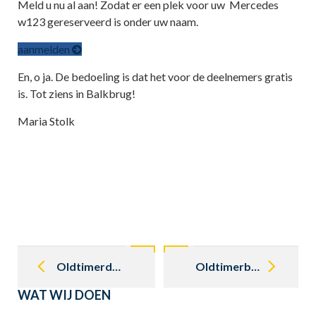
Meld u nu al aan! Zodat er een plek voor uw Mercedes
w123 gereserveerd is onder uw naam.
aanmelden
En, o ja. De bedoeling is dat het voor de deelnemers gratis
is. Tot ziens in Balkbrug!
Maria Stolk
Post
navigation
Oldtimerdag Emlichheim Classics 12 en 13 september
Oldtimerbeurs Eelde 28 en 29 november 2015
WAT WIJ DOEN