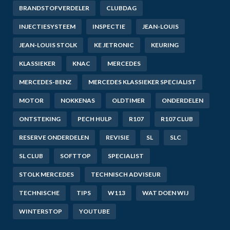
BRANDSTOFVERDELER
CLUBDAG
INJECTIESYSTEEM
INSPECTIE
JEAN-LOUIS
JEAN-LOUIS STOLK
KE JETRONIC
KEURING
KLASSIEKER
KNAC
MERCEDES
MERCEDES-BENZ
MERCEDES KLASSIEKER SPECIALIST
MOTOR
NOKKENAS
OLDTIMER
ONDERDELEN
ONTSTEKING
PECH HULP
R107
R107 CLUB
RESERVE ONDERDELEN
REVISIE
SL
SLC
SL CLUB
SOFTTOP
SPECIALIST
STOLK MERCEDES
TECHNISCH ADVISEUR
TECHNISCHE
TIPS
W113
WAT DOEN WIJ
WINTERSTOP
YOUTUBE