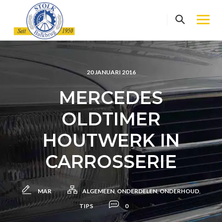
Skip
to
content
20 JANUARI 2016
MERCEDES
OLDTIMER
HOUTWERK IN
CARROSSERIE
MAR
ALGEMEEN
,
ONDERDELEN
,
ONDERHOUD
,
TIPS
0