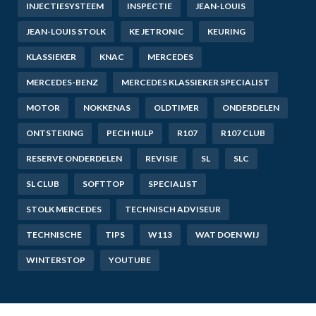
INJECTIESYSTEEM
INSPECTIE
JEAN-LOUIS
JEAN-LOUIS STOLK
KE JETRONIC
KEURING
KLASSIEKER
KNAC
MERCEDES
MERCEDES-BENZ
MERCEDES KLASSIEKER SPECIALIST
MOTOR
NOKKENAS
OLDTIMER
ONDERDELEN
ONTSTEKING
PECH HULP
R107
R107 CLUB
RESERVE ONDERDELEN
REVISIE
SL
SLC
SL CLUB
SOFTTOP
SPECIALIST
STOLK MERCEDES
TECHNISCH ADVISEUR
TECHNISCHE
TIPS
W113
WAT DOEN WIJ
WINTERSTOP
YOUTUBE