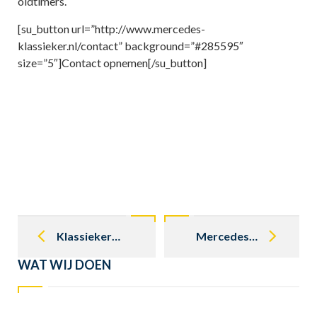
oldtimers.
[su_button url=”http://www.mercedes-
klassieker.nl/contact” background=”#285595″
size=”5″]Contact opnemen[/su_button]
Post
navigation
Klassiekerbeurs Mecc Maastricht 2016
Mercedes-Benz viert 130 bestaan automobiel
WAT WIJ DOEN