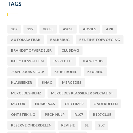
TAGS
107
129
300SL
450SL
ADVIES
APK
AUTOMAATBAK
BALKBRUG
BENZINE TOEVOEGING
BRANDSTOFVERDELER
CLUBDAG
INJECTIESYSTEEM
INSPECTIE
JEAN-LOUIS
JEAN-LOUIS STOLK
KE JETRONIC
KEURING
KLASSIEKER
KNAC
MERCEDES
MERCEDES-BENZ
MERCEDES KLASSIEKER SPECIALIST
MOTOR
NOKKENAS
OLDTIMER
ONDERDELEN
ONTSTEKING
PECH HULP
R107
R107 CLUB
RESERVE ONDERDELEN
REVISIE
SL
SLC