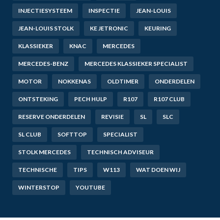
INJECTIESYSTEEM
INSPECTIE
JEAN-LOUIS
JEAN-LOUIS STOLK
KE JETRONIC
KEURING
KLASSIEKER
KNAC
MERCEDES
MERCEDES-BENZ
MERCEDES KLASSIEKER SPECIALIST
MOTOR
NOKKENAS
OLDTIMER
ONDERDELEN
ONTSTEKING
PECH HULP
R107
R107 CLUB
RESERVE ONDERDELEN
REVISIE
SL
SLC
SL CLUB
SOFTTOP
SPECIALIST
STOLK MERCEDES
TECHNISCH ADVISEUR
TECHNISCHE
TIPS
W113
WAT DOEN WIJ
WINTERSTOP
YOUTUBE