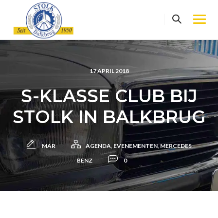
Skip
to
content
17 APRIL 2018
S-KLASSE CLUB BIJ
STOLK IN BALKBRUG
MAR
AGENDA
,
EVENEMENTEN
,
MERCEDES
BENZ
0