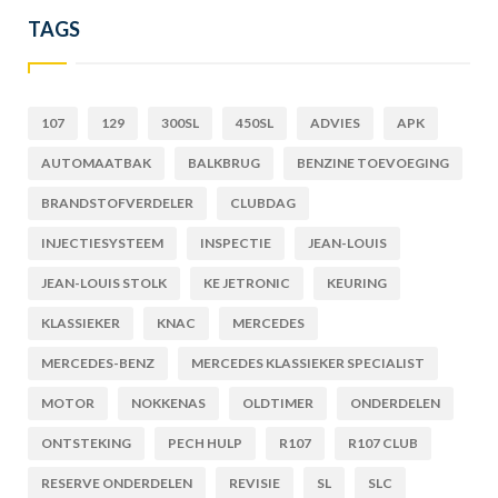
TAGS
107
129
300SL
450SL
ADVIES
APK
AUTOMAATBAK
BALKBRUG
BENZINE TOEVOEGING
BRANDSTOFVERDELER
CLUBDAG
INJECTIESYSTEEM
INSPECTIE
JEAN-LOUIS
JEAN-LOUIS STOLK
KE JETRONIC
KEURING
KLASSIEKER
KNAC
MERCEDES
MERCEDES-BENZ
MERCEDES KLASSIEKER SPECIALIST
MOTOR
NOKKENAS
OLDTIMER
ONDERDELEN
ONTSTEKING
PECH HULP
R107
R107 CLUB
RESERVE ONDERDELEN
REVISIE
SL
SLC