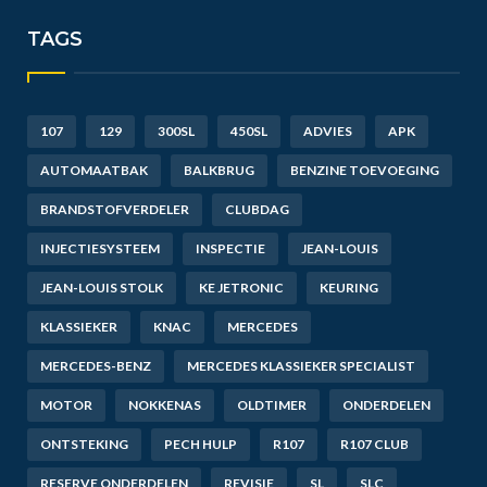
TAGS
107
129
300SL
450SL
ADVIES
APK
AUTOMAATBAK
BALKBRUG
BENZINE TOEVOEGING
BRANDSTOFVERDELER
CLUBDAG
INJECTIESYSTEEM
INSPECTIE
JEAN-LOUIS
JEAN-LOUIS STOLK
KE JETRONIC
KEURING
KLASSIEKER
KNAC
MERCEDES
MERCEDES-BENZ
MERCEDES KLASSIEKER SPECIALIST
MOTOR
NOKKENAS
OLDTIMER
ONDERDELEN
ONTSTEKING
PECH HULP
R107
R107 CLUB
RESERVE ONDERDELEN
REVISIE
SL
SLC