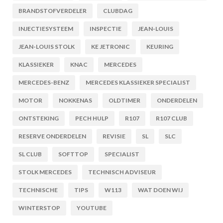
BRANDSTOFVERDELER
CLUBDAG
INJECTIESYSTEEM
INSPECTIE
JEAN-LOUIS
JEAN-LOUIS STOLK
KE JETRONIC
KEURING
KLASSIEKER
KNAC
MERCEDES
MERCEDES-BENZ
MERCEDES KLASSIEKER SPECIALIST
MOTOR
NOKKENAS
OLDTIMER
ONDERDELEN
ONTSTEKING
PECH HULP
R107
R107 CLUB
RESERVE ONDERDELEN
REVISIE
SL
SLC
SL CLUB
SOFTTOP
SPECIALIST
STOLK MERCEDES
TECHNISCH ADVISEUR
TECHNISCHE
TIPS
W113
WAT DOEN WIJ
WINTERSTOP
YOUTUBE