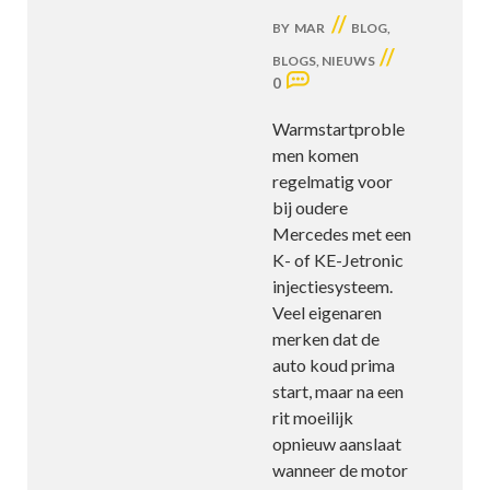
//
BY
MAR
BLOG
,
//
BLOGS
,
NIEUWS
0
Warmstartproble
men komen
regelmatig voor
bij oudere
Mercedes met een
K- of KE-Jetronic
injectiesysteem.
Veel eigenaren
merken dat de
auto koud prima
start, maar na een
rit moeilijk
opnieuw aanslaat
wanneer de motor