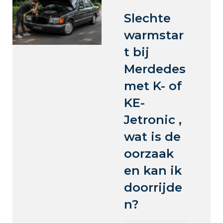
Slechte
warmstar
t bij
Merdedes
met K- of
KE-
Jetronic ,
wat is de
oorzaak
en kan ik
doorrijde
n?