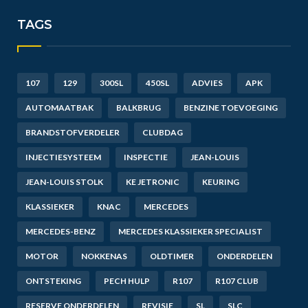
TAGS
107
129
300SL
450SL
ADVIES
APK
AUTOMAATBAK
BALKBRUG
BENZINE TOEVOEGING
BRANDSTOFVERDELER
CLUBDAG
INJECTIESYSTEEM
INSPECTIE
JEAN-LOUIS
JEAN-LOUIS STOLK
KE JETRONIC
KEURING
KLASSIEKER
KNAC
MERCEDES
MERCEDES-BENZ
MERCEDES KLASSIEKER SPECIALIST
MOTOR
NOKKENAS
OLDTIMER
ONDERDELEN
ONTSTEKING
PECH HULP
R107
R107 CLUB
RESERVE ONDERDELEN
REVISIE
SL
SLC