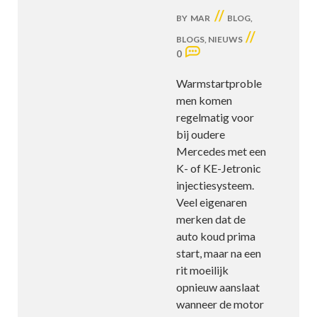
//
BY
MAR
BLOG
,
//
BLOGS
,
NIEUWS
0
Warmstartproble
men komen
regelmatig voor
bij oudere
Mercedes met een
K- of KE-Jetronic
injectiesysteem.
Veel eigenaren
merken dat de
auto koud prima
start, maar na een
rit moeilijk
opnieuw aanslaat
wanneer de motor