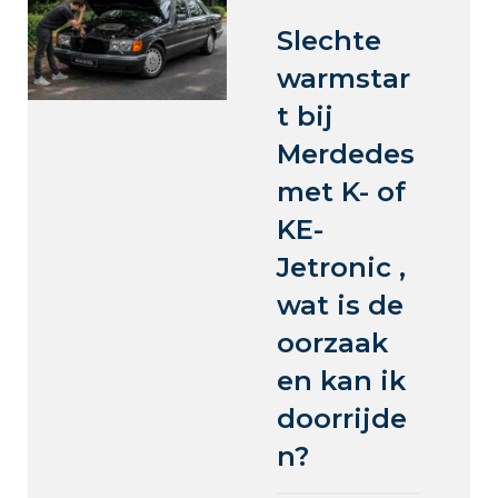
Slechte
warmstar
t bij
Merdedes
met K- of
KE-
Jetronic ,
wat is de
oorzaak
en kan ik
doorrijde
n?