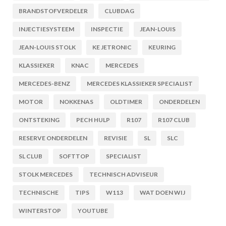
BRANDSTOFVERDELER
CLUBDAG
INJECTIESYSTEEM
INSPECTIE
JEAN-LOUIS
JEAN-LOUIS STOLK
KE JETRONIC
KEURING
KLASSIEKER
KNAC
MERCEDES
MERCEDES-BENZ
MERCEDES KLASSIEKER SPECIALIST
MOTOR
NOKKENAS
OLDTIMER
ONDERDELEN
ONTSTEKING
PECH HULP
R107
R107 CLUB
RESERVE ONDERDELEN
REVISIE
SL
SLC
SL CLUB
SOFTTOP
SPECIALIST
STOLK MERCEDES
TECHNISCH ADVISEUR
TECHNISCHE
TIPS
W113
WAT DOEN WIJ
WINTERSTOP
YOUTUBE