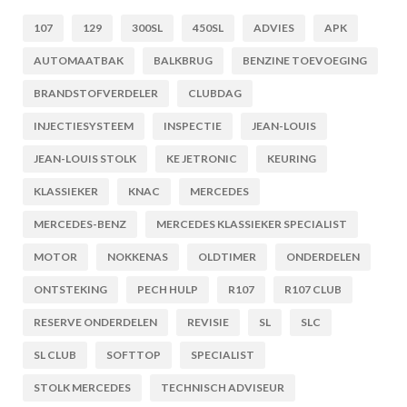
107
129
300SL
450SL
ADVIES
APK
AUTOMAATBAK
BALKBRUG
BENZINE TOEVOEGING
BRANDSTOFVERDELER
CLUBDAG
INJECTIESYSTEEM
INSPECTIE
JEAN-LOUIS
JEAN-LOUIS STOLK
KE JETRONIC
KEURING
KLASSIEKER
KNAC
MERCEDES
MERCEDES-BENZ
MERCEDES KLASSIEKER SPECIALIST
MOTOR
NOKKENAS
OLDTIMER
ONDERDELEN
ONTSTEKING
PECH HULP
R107
R107 CLUB
RESERVE ONDERDELEN
REVISIE
SL
SLC
SL CLUB
SOFTTOP
SPECIALIST
STOLK MERCEDES
TECHNISCH ADVISEUR