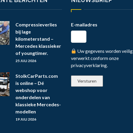
ENTE BERICHTEN
NIEUWSBRIEF
Compressieverlies
E-mailadres
bij lage
kilometerstand –
Mercedes klassieker
Uw gegevens worden veilig
of youngtimer.
verwerkt conform onze
25 JULI 2026
privacyverklaring.
StolkCarParts.com
is online – Dé
webshop voor
onderdelen van
klassieke Mercedes-
modellen
19 JULI 2026