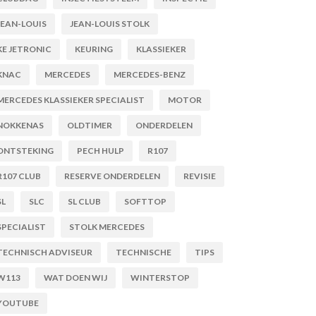
JEAN-LOUIS
JEAN-LOUIS STOLK
KE JETRONIC
KEURING
KLASSIEKER
KNAC
MERCEDES
MERCEDES-BENZ
MERCEDES KLASSIEKER SPECIALIST
MOTOR
NOKKENAS
OLDTIMER
ONDERDELEN
ONTSTEKING
PECH HULP
R107
R107 CLUB
RESERVE ONDERDELEN
REVISIE
SL
SLC
SL CLUB
SOFTTOP
SPECIALIST
STOLK MERCEDES
TECHNISCH ADVISEUR
TECHNISCHE
TIPS
W113
WAT DOEN WIJ
WINTERSTOP
YOUTUBE