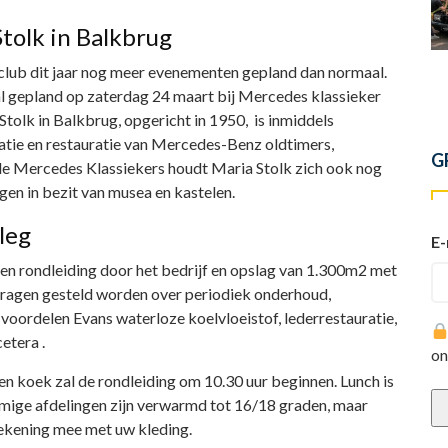
Stolk in Balkbrug
club dit jaar nog meer evenementen gepland dan normaal.
al gepland op zaterdag 24 maart bij Mercedes klassieker
Stolk in Balkbrug, opgericht in 1950, is inmiddels
ratie en restauratie van Mercedes-Benz oldtimers,
G
de Mercedes Klassiekers houdt Maria Stolk zich ook nog
igen in bezit van musea en kastelen.
leg
E-
n rondleiding door het bedrijf en opslag van 1.300m2 met
 vragen gesteld worden over periodiek onderhoud,
 voordelen Evans waterloze koelvloeistof, lederrestauratie,
etera .
on
en koek zal de rondleiding om 10.30 uur beginnen. Lunch is
mmige afdelingen zijn verwarmd tot 16/18 graden, maar
rekening mee met uw kleding.