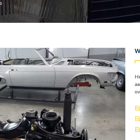
0
W
He
aa
ov