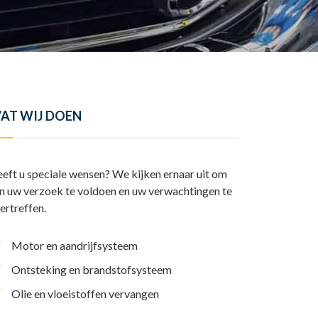
y
l
I
A
L
e
n
p
i
n
p
n
k
AT WIJ DOEN
eft u speciale wensen? We kijken ernaar uit om
n uw verzoek te voldoen en uw verwachtingen te
ertreffen.
Motor en aandrijfsysteem
Ontsteking en brandstofsysteem
Olie en vloeistoffen vervangen