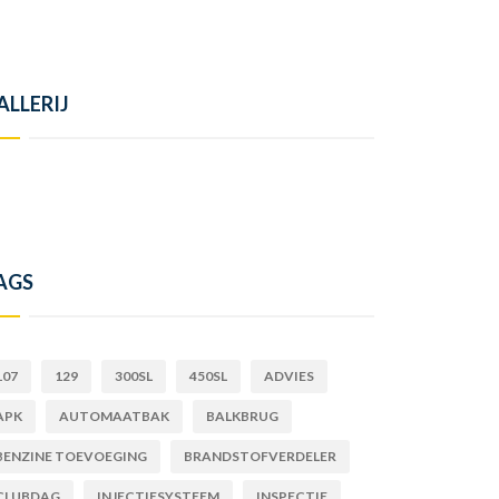
ALLERIJ
AGS
107
129
300SL
450SL
ADVIES
APK
AUTOMAATBAK
BALKBRUG
BENZINE TOEVOEGING
BRANDSTOFVERDELER
CLUBDAG
INJECTIESYSTEEM
INSPECTIE