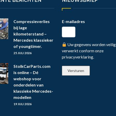
ENTE BERICHTEN
NIEUWSBRIEF
Compressieverlies
E-mailadres
bij lage
kilometerstand –
Mercedes klassieker
Uw gegevens worden veilig
of youngtimer.
verwerkt conform onze
25 JULI 2026
privacyverklaring.
StolkCarParts.com
is online – Dé
webshop voor
onderdelen van
klassieke Mercedes-
modellen
19 JULI 2026