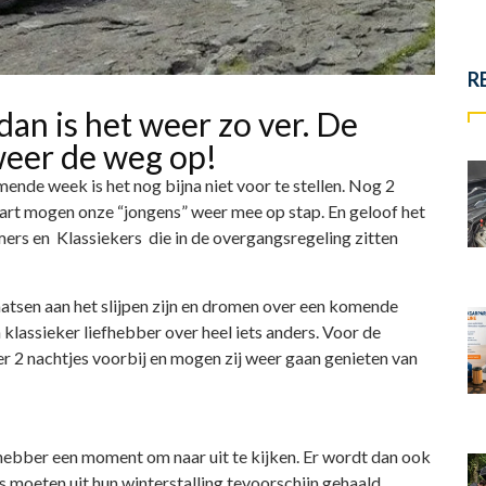
R
dan is het weer zo ver. De
eer de weg op!
de week is het nog bijna niet voor te stellen. Nog 2
maart mogen onze “jongens” weer mee op stap. En geloof het
imers en Klassiekers die in de overgangsregeling zitten
aatsen aan het slijpen zijn en dromen over een komende
klassieker liefhebber over heel iets anders. Voor de
er 2 nachtjes voorbij en mogen zij weer gaan genieten van
hebber een moment om naar uit te kijken. Er wordt dan ook
s moeten uit hun winterstalling tevoorschijn gehaald