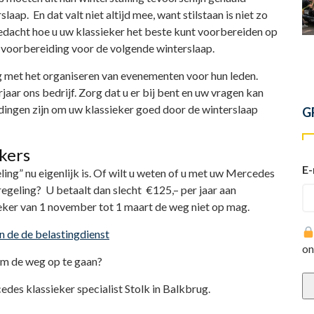
ap. En dat valt niet altijd mee, want stilstaan is niet zo
gedacht hoe u uw klassieker het beste kunt voorbereiden op
r voorbereiding voor de volgende winterslaap.
g met het organiseren van evenementen voor hun leden.
jaar ons bedrijf. Zorg dat u er bij bent en uw vragen kan
dingen zijn om uw klassieker goed door de winterslaap
G
kers
E-
ing” nu eigenlijk is. Of wilt u weten of u met uw Mercedes
egeling? U betaalt dan slecht €125,– per jaar aan
eker van 1 november tot 1 maart de weg niet op mag.
an de de belastingdienst
on
om de weg op te gaan?
des klassieker specialist Stolk in Balkbrug.