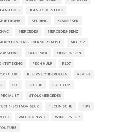
JEAN-LOUIS
JEAN-LOUIS STOLK
KE JETRONIC
KEURING
KLASSIEKER
KNAC
MERCEDES
MERCEDES-BENZ
MERCEDES KLASSIEKER SPECIALIST
MOTOR
NOKKENAS
OLDTIMER
ONDERDELEN
ONTSTEKING
PECH HULP
R107
R107 CLUB
RESERVE ONDERDELEN
REVISIE
SL
SLC
SL CLUB
SOFTTOP
SPECIALIST
STOLK MERCEDES
TECHNISCH ADVISEUR
TECHNISCHE
TIPS
W113
WAT DOEN WIJ
WINTERSTOP
YOUTUBE