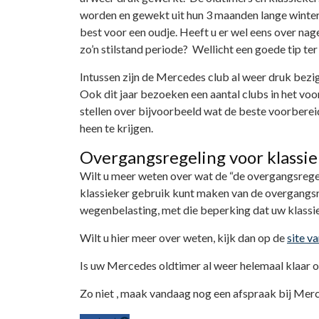
worden en gewekt uit hun 3 maanden lange wintersla
best voor een oudje. Heeft u er wel eens over na
zo’n stilstand periode? Wellicht een goede tip te
Intussen zijn de Mercedes club al weer druk bezi
Ook dit jaar bezoeken een aantal clubs in het voor
stellen over bijvoorbeeld wat de beste voorberei
heen te krijgen.
Overgangsregeling voor klassie
Wilt u meer weten over wat de “de overgangsregel
klassieker gebruik kunt maken van de overgangsr
wegenbelasting, met die beperking dat uw klassi
Wilt u hier meer over weten, kijk dan op de
site v
Is uw Mercedes oldtimer al weer helemaal klaar 
Zo niet , maak vandaag nog een afspraak bij Merce