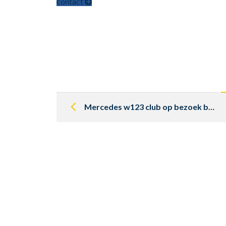
contact
Post
navigation
Mercedes w123 club op bezoek bij Stolk