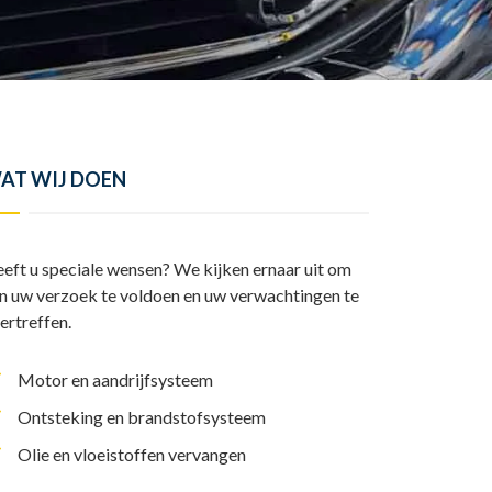
y
l
I
A
L
e
n
p
i
n
p
n
k
AT WIJ DOEN
eft u speciale wensen? We kijken ernaar uit om
n uw verzoek te voldoen en uw verwachtingen te
ertreffen.
Motor en aandrijfsysteem
Ontsteking en brandstofsysteem
Olie en vloeistoffen vervangen