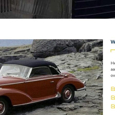
W
He
aa
ov