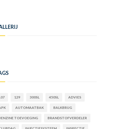
ALLERIJ
AGS
107
129
300SL
450SL
ADVIES
APK
AUTOMAATBAK
BALKBRUG
BENZINE TOEVOEGING
BRANDSTOFVERDELER
CLUBDAG
INJECTIESYSTEEM
INSPECTIE