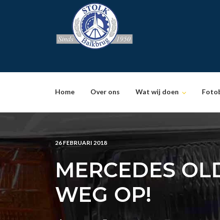
Skip
to
content
Home
Over ons
Wat wij doen
Foto
26 FEBRUARI 2018
MERCEDES OLD
WEG OP!