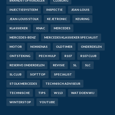
BRANDSTOFVERDELER
CLUBDAG
INJECTIESYSTEEM
INSPECTIE
JEAN-LOUIS
JEAN-LOUIS STOLK
KE JETRONIC
KEURING
KLASSIEKER
KNAC
MERCEDES
MERCEDES-BENZ
MERCEDES KLASSIEKER SPECIALIST
MOTOR
NOKKENAS
OLDTIMER
ONDERDELEN
ONTSTEKING
PECH HULP
R107
R107 CLUB
RESERVE ONDERDELEN
REVISIE
SL
SLC
SL CLUB
SOFTTOP
SPECIALIST
STOLK MERCEDES
TECHNISCH ADVISEUR
TECHNISCHE
TIPS
W113
WAT DOEN WIJ
WINTERSTOP
YOUTUBE