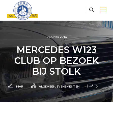
Skip
to
content
21 APRIL 2016
MERCEDES W123
CLUB OP BEZOEK
BIJ STOLK
MAR
ALGEMEEN
,
EVENEMENTEN
0