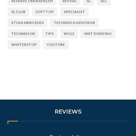
RESERVE ONDERDELEN
REVISIE
SL
SLC
SL CLUB
SOFTTOP
SPECIALIST
STOLK MERCEDES
TECHNISCH ADVISEUR
TECHNISCHE
TIPS
W113
WAT DOEN WIJ
WINTERSTOP
YOUTUBE
REVIEWS