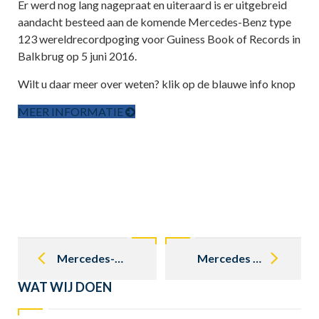
Er werd nog lang nagepraat en uiteraard is er uitgebreid
aandacht besteed aan de komende Mercedes-Benz type
123 wereldrecordpoging voor Guiness Book of Records in
Balkbrug op 5 juni 2016.
Wilt u daar meer over weten? klik op de blauwe info knop
MEER INFORMATIE
Post
navigation
Mercedes-Benz viert 130 bestaan automobiel
Mercedes oldtimers op 1 maart weer de weg op!
WAT WIJ DOEN