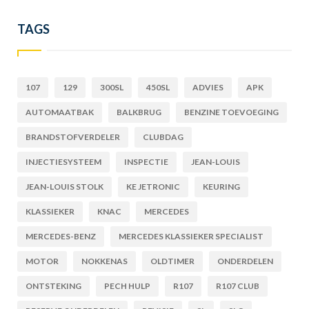
TAGS
107
129
300SL
450SL
ADVIES
APK
AUTOMAATBAK
BALKBRUG
BENZINE TOEVOEGING
BRANDSTOFVERDELER
CLUBDAG
INJECTIESYSTEEM
INSPECTIE
JEAN-LOUIS
JEAN-LOUIS STOLK
KE JETRONIC
KEURING
KLASSIEKER
KNAC
MERCEDES
MERCEDES-BENZ
MERCEDES KLASSIEKER SPECIALIST
MOTOR
NOKKENAS
OLDTIMER
ONDERDELEN
ONTSTEKING
PECH HULP
R107
R107 CLUB