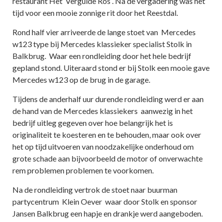
restaurant Het Vergulde Ros . Na de vergadering was het
tijd voor een mooie zonnige rit door het Reestdal.
Rond half vier arriveerde de lange stoet van Mercedes
w123 type bij Mercedes klassieker specialist Stolk in
Balkbrug. Waar een rondleiding door het hele bedrijf
gepland stond. Uiteraard stond er bij Stolk een mooie gave
Mercedes w123 op de brug in de garage.
Tijdens de anderhalf uur durende rondleiding werd er aan
de hand van de Mercedes klassiekers aanwezig in het
bedrijf uitleg gegeven over hoe belangrijk het is
originaliteit te koesteren en te behouden, maar ook over
het op tijd uitvoeren van noodzakelijke onderhoud om
grote schade aan bijvoorbeeld de motor of onverwachte
rem problemen problemen te voorkomen.
Na de rondleiding vertrok de stoet naar buurman
partycentrum Klein Oever waar door Stolk en sponsor
Jansen Balkbrug een hapje en drankje werd aangeboden.