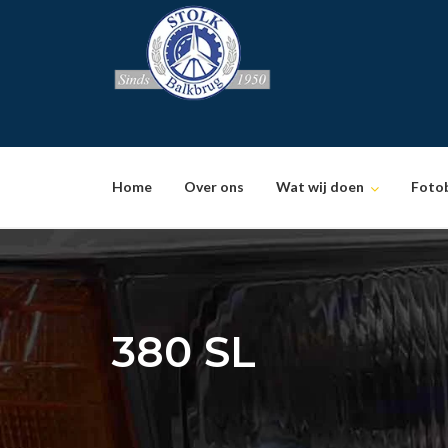
Skip
to
content
Home
Over ons
Wat wij doen
Foto
380 SL