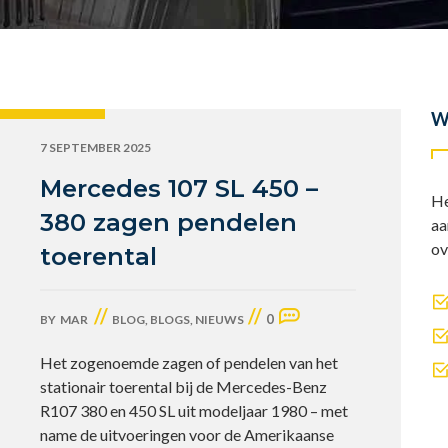
W
7 SEPTEMBER 2025
Mercedes 107 SL 450 –
He
380 zagen pendelen
aa
ov
toerental
//
//
0
BY
MAR
BLOG
,
BLOGS
,
NIEUWS
Het zogenoemde zagen of pendelen van het
stationair toerental bij de Mercedes-Benz
R107 380 en 450 SL uit modeljaar 1980 – met
name de uitvoeringen voor de Amerikaanse