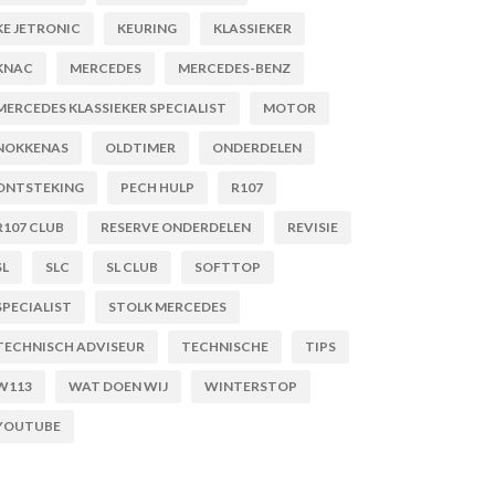
KE JETRONIC
KEURING
KLASSIEKER
KNAC
MERCEDES
MERCEDES-BENZ
MERCEDES KLASSIEKER SPECIALIST
MOTOR
NOKKENAS
OLDTIMER
ONDERDELEN
ONTSTEKING
PECH HULP
R107
R107 CLUB
RESERVE ONDERDELEN
REVISIE
SL
SLC
SL CLUB
SOFTTOP
SPECIALIST
STOLK MERCEDES
TECHNISCH ADVISEUR
TECHNISCHE
TIPS
W113
WAT DOEN WIJ
WINTERSTOP
YOUTUBE