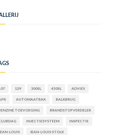
ALLERIJ
AGS
107
129
300SL
450SL
ADVIES
APK
AUTOMAATBAK
BALKBRUG
BENZINE TOEVOEGING
BRANDSTOFVERDELER
CLUBDAG
INJECTIESYSTEEM
INSPECTIE
JEAN-LOUIS
JEAN-LOUIS STOLK