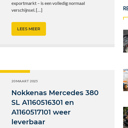
exportmarkt – is een volledig normaal
R
verschijnsel.
[…]
LEES MEER
20 MAART 2025
Nokkenas Mercedes 380
SL A1160516301 en
A1160517101 weer
leverbaar