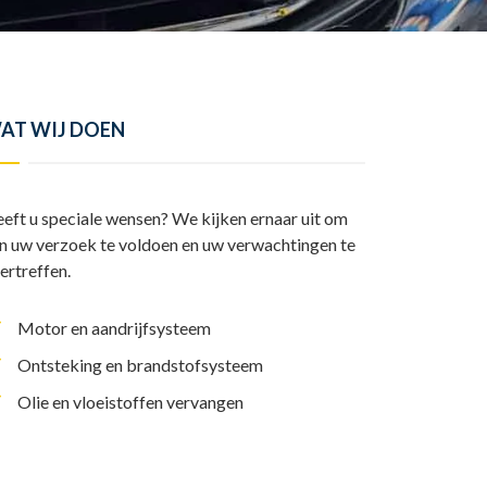
y
l
I
A
L
e
n
p
i
n
p
n
AT WIJ DOEN
k
eft u speciale wensen? We kijken ernaar uit om
n uw verzoek te voldoen en uw verwachtingen te
ertreffen.
Motor en aandrijfsysteem
Ontsteking en brandstofsysteem
Olie en vloeistoffen vervangen