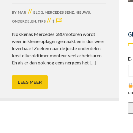
//
BY
MAR
BLOG
,
MERCEDES BENZ
,
NIEUWS
,
//
1
ONDERDELEN
,
TIPS
Nokkenas Mercedes 380 motoren wordt
G
weer in kleine oplagen gemaakt en is dus weer
leverbaar! Zoeken naar de juiste onderdelen
kost elke oldtimer monteur veel arbeidsuren.
E-
En als er dan ook nog eens nergens het
[…]
LEES MEER
on