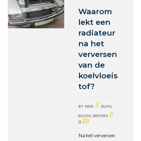
Waarom
lekt een
radiateur
na het
verversen
van de
koelvloeis
tof?
//
BY
MAR
BLOG
,
//
BLOGS
,
NIEUWS
0
Na het verversen