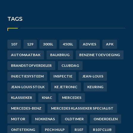
TAGS
107
129
300SL
450SL
ADVIES
APK
AUTOMAATBAK
BALKBRUG
BENZINE TOEVOEGING
BRANDSTOFVERDELER
CLUBDAG
INJECTIESYSTEEM
INSPECTIE
JEAN-LOUIS
JEAN-LOUIS STOLK
KE JETRONIC
KEURING
KLASSIEKER
KNAC
MERCEDES
MERCEDES-BENZ
MERCEDES KLASSIEKER SPECIALIST
MOTOR
NOKKENAS
OLDTIMER
ONDERDELEN
ONTSTEKING
PECH HULP
R107
R107 CLUB