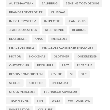
AUTOMAATBAK
BALKBRUG
BENZINE TOEVOEGING
BRANDSTOFVERDELER
CLUBDAG
INJECTIESYSTEEM
INSPECTIE
JEAN-LOUIS
JEAN-LOUIS STOLK
KE JETRONIC
KEURING
KLASSIEKER
KNAC
MERCEDES
MERCEDES-BENZ
MERCEDES KLASSIEKER SPECIALIST
MOTOR
NOKKENAS
OLDTIMER
ONDERDELEN
ONTSTEKING
PECH HULP
R107
R107 CLUB
RESERVE ONDERDELEN
REVISIE
SL
SLC
SL CLUB
SOFTTOP
SPECIALIST
STOLK MERCEDES
TECHNISCH ADVISEUR
TECHNISCHE
TIPS
W113
WAT DOEN WIJ
WINTERSTOP
YOUTUBE