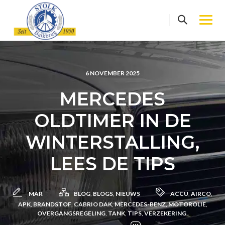
Skip
to
content
6 NOVEMBER 2025
MERCEDES
OLDTIMER IN DE
WINTERSTALLING,
LEES DE TIPS
MAR
BLOG
,
BLOGS
,
NIEUWS
ACCU
,
AIRCO
,
APK
,
BRANDSTOF
,
CABRIO DAK
,
MERCEDES-BENZ
,
MOTOROLIE
,
OVERGANGSREGELING
,
TANK
,
TIPS
,
VERZEKERING
,