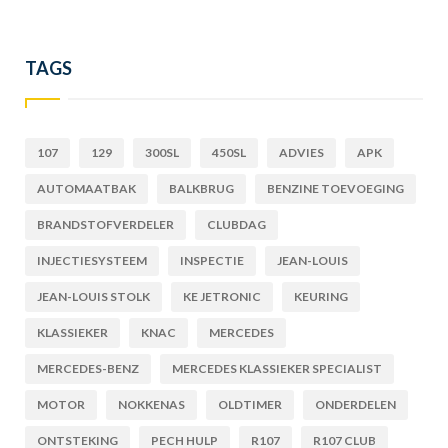
TAGS
107
129
300SL
450SL
ADVIES
APK
AUTOMAATBAK
BALKBRUG
BENZINE TOEVOEGING
BRANDSTOFVERDELER
CLUBDAG
INJECTIESYSTEEM
INSPECTIE
JEAN-LOUIS
JEAN-LOUIS STOLK
KE JETRONIC
KEURING
KLASSIEKER
KNAC
MERCEDES
MERCEDES-BENZ
MERCEDES KLASSIEKER SPECIALIST
MOTOR
NOKKENAS
OLDTIMER
ONDERDELEN
ONTSTEKING
PECH HULP
R107
R107 CLUB