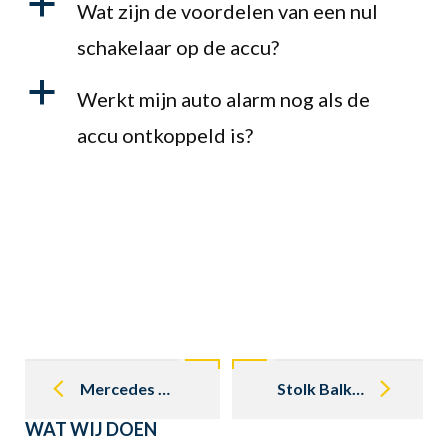
a
Wat zijn de voordelen van een nul
schakelaar op de accu?
a
Werkt mijn auto alarm nog als de
accu ontkoppeld is?
Post
navigation
Mercedes R / C 107 SL / SLC, uitleg over de verschillende modellen
Stolk Balkbrug bouwt aan een eigen Mercedes oldtimer onderdelen webshop
WAT WIJ DOEN