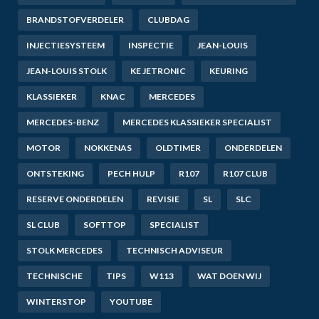
BRANDSTOFVERDELER
CLUBDAG
INJECTIESYSTEEM
INSPECTIE
JEAN-LOUIS
JEAN-LOUIS STOLK
KE JETRONIC
KEURING
KLASSIEKER
KNAC
MERCEDES
MERCEDES-BENZ
MERCEDES KLASSIEKER SPECIALIST
MOTOR
NOKKENAS
OLDTIMER
ONDERDELEN
ONTSTEKING
PECH HULP
R107
R107 CLUB
RESERVE ONDERDELEN
REVISIE
SL
SLC
SL CLUB
SOFTTOP
SPECIALIST
STOLK MERCEDES
TECHNISCH ADVISEUR
TECHNISCHE
TIPS
W113
WAT DOEN WIJ
WINTERSTOP
YOUTUBE