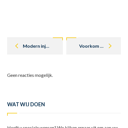
Post
navigation
Modern injectiesysteem op Mercedes klassieker bouwen
Voorkom platte stukken autobanden Mercedes oldtimer
Geen reacties mogelijk.
WAT WIJ DOEN
Heeft u speciale wensen? We kijken ernaar uit om aan uw