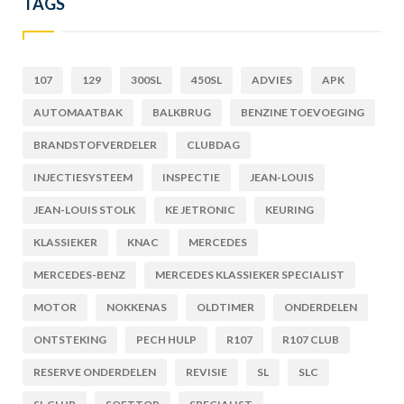
TAGS
107
129
300SL
450SL
ADVIES
APK
AUTOMAATBAK
BALKBRUG
BENZINE TOEVOEGING
BRANDSTOFVERDELER
CLUBDAG
INJECTIESYSTEEM
INSPECTIE
JEAN-LOUIS
JEAN-LOUIS STOLK
KE JETRONIC
KEURING
KLASSIEKER
KNAC
MERCEDES
MERCEDES-BENZ
MERCEDES KLASSIEKER SPECIALIST
MOTOR
NOKKENAS
OLDTIMER
ONDERDELEN
ONTSTEKING
PECH HULP
R107
R107 CLUB
RESERVE ONDERDELEN
REVISIE
SL
SLC