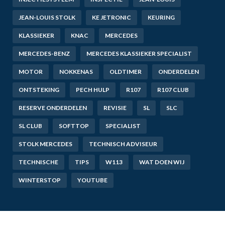
JEAN-LOUIS STOLK
KE JETRONIC
KEURING
KLASSIEKER
KNAC
MERCEDES
MERCEDES-BENZ
MERCEDES KLASSIEKER SPECIALIST
MOTOR
NOKKENAS
OLDTIMER
ONDERDELEN
ONTSTEKING
PECH HULP
R107
R107 CLUB
RESERVE ONDERDELEN
REVISIE
SL
SLC
SL CLUB
SOFTTOP
SPECIALIST
STOLK MERCEDES
TECHNISCH ADVISEUR
TECHNISCHE
TIPS
W113
WAT DOEN WIJ
WINTERSTOP
YOUTUBE