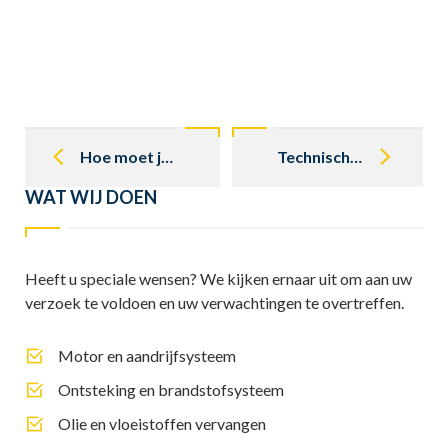
Post
navigation
Hoe moet je een Mercedes klassieker 107,113 e.d. optillen?
Technische vraag stellen over Mercedes klassieker
WAT WIJ DOEN
Heeft u speciale wensen? We kijken ernaar uit om aan uw
verzoek te voldoen en uw verwachtingen te overtreffen.
Motor en aandrijfsysteem
Ontsteking en brandstofsysteem
Olie en vloeistoffen vervangen