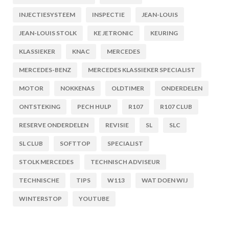
INJECTIESYSTEEM
INSPECTIE
JEAN-LOUIS
JEAN-LOUIS STOLK
KE JETRONIC
KEURING
KLASSIEKER
KNAC
MERCEDES
MERCEDES-BENZ
MERCEDES KLASSIEKER SPECIALIST
MOTOR
NOKKENAS
OLDTIMER
ONDERDELEN
ONTSTEKING
PECH HULP
R107
R107 CLUB
RESERVE ONDERDELEN
REVISIE
SL
SLC
SL CLUB
SOFTTOP
SPECIALIST
STOLK MERCEDES
TECHNISCH ADVISEUR
TECHNISCHE
TIPS
W113
WAT DOEN WIJ
WINTERSTOP
YOUTUBE