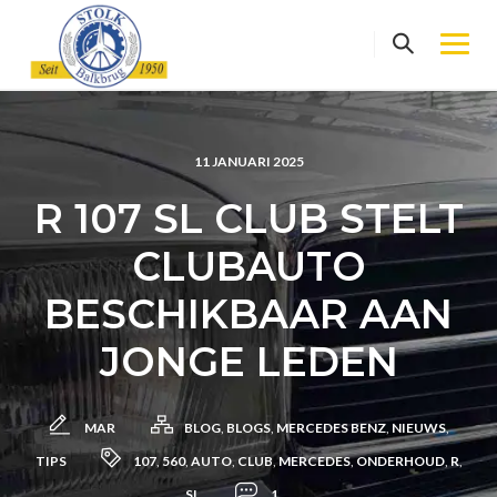
Skip
to
content
11 JANUARI 2025
R 107 SL CLUB STELT
CLUBAUTO
BESCHIKBAAR AAN
JONGE LEDEN
MAR
BLOG
,
BLOGS
,
MERCEDES BENZ
,
NIEUWS
,
TIPS
107
,
560
,
AUTO
,
CLUB
,
MERCEDES
,
ONDERHOUD
,
R
,
SL
1