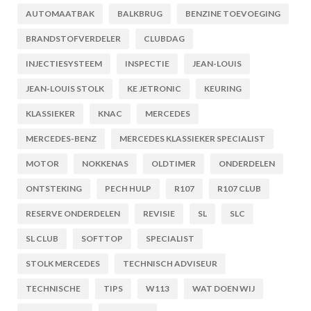
AUTOMAATBAK
BALKBRUG
BENZINE TOEVOEGING
BRANDSTOFVERDELER
CLUBDAG
INJECTIESYSTEEM
INSPECTIE
JEAN-LOUIS
JEAN-LOUIS STOLK
KE JETRONIC
KEURING
KLASSIEKER
KNAC
MERCEDES
MERCEDES-BENZ
MERCEDES KLASSIEKER SPECIALIST
MOTOR
NOKKENAS
OLDTIMER
ONDERDELEN
ONTSTEKING
PECH HULP
R107
R107 CLUB
RESERVE ONDERDELEN
REVISIE
SL
SLC
SL CLUB
SOFTTOP
SPECIALIST
STOLK MERCEDES
TECHNISCH ADVISEUR
TECHNISCHE
TIPS
W113
WAT DOEN WIJ